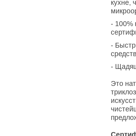
кухне,
микроо
- 100% 
сертиф
- Быст
средств
- Щадящ
Это на
триклоз
искусс
чистейш
предло
Сертиф