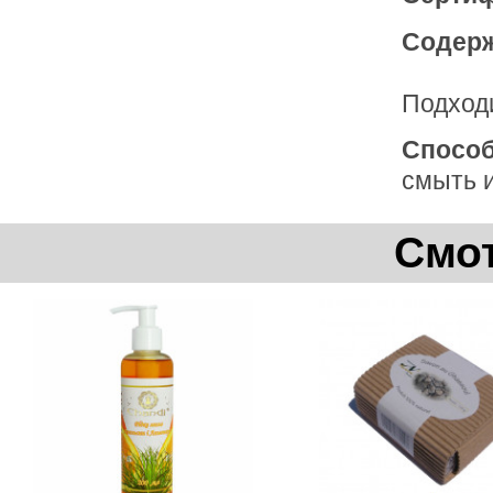
Содерж
Подходи
Способ
смыть и
Смот