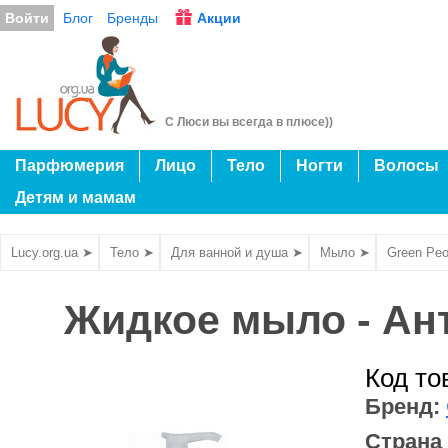
Войти
Блог
Бренды
Акции
С Люси вы всегда в плюсе))
Парфюмерия
Лицо
Тело
Ногти
Волосы
Детям и мамам
Lucy.org.ua ➤
Тело ➤
Для ванной и душа ➤
Мыло ➤
Green Peo
Жидкое мыло - Ант
Код то
Бренд:
Страна