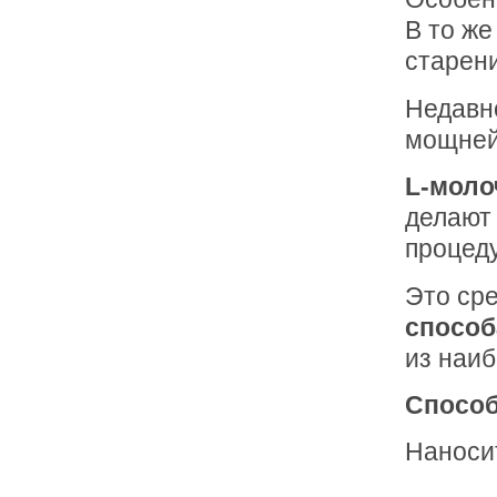
В то ж
старени
Недавно
мощней
L-моло
делают 
процед
Это ср
способ
из наиб
Способ
Наносит