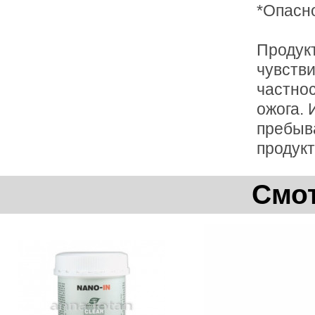
*Опасн
Продукт
чувстви
частнос
ожога. 
пребыв
продукт
Смот