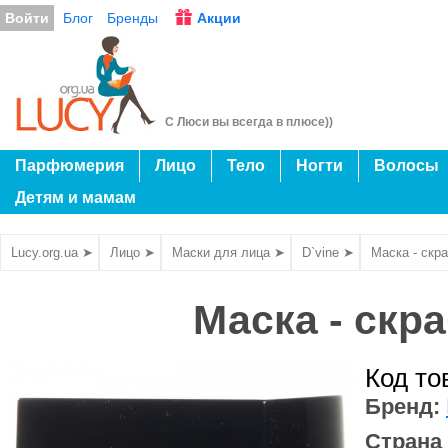
Войти
Блог
Бренды
Акции
С Люси вы всегда в плюсе))
Парфюмерия
Лицо
Тело
Ногти
Волосы
Детям и мамам
Lucy.org.ua ➤
Лицо ➤
Маски для лица ➤
D`vine ➤
Маска - скр
Маска - скр
Код то
Бренд:
Страна