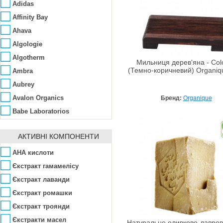
Adidas
Affinity Bay
Ahava
Algologie
Algotherm
Мильниця дерев'яна - Colo
(Темно-коричневий) Organiq
Ambra
Aubrey
Avalon Organics
Бренд:
Organique
Babe Laboratorios
Bademeisterei
АКТИВНІ КОМПОНЕНТИ
Barex
Bema
AHA кислоти
Bentley
Єкстракт гамамелісу
Bentley Organic
Єкстракт лаванди
Benton
Єкстракт ромашки
Bio-Logical
Єкстракт троянди
Bioearth
Єкстракти масел
Натуральне оливково-лавро