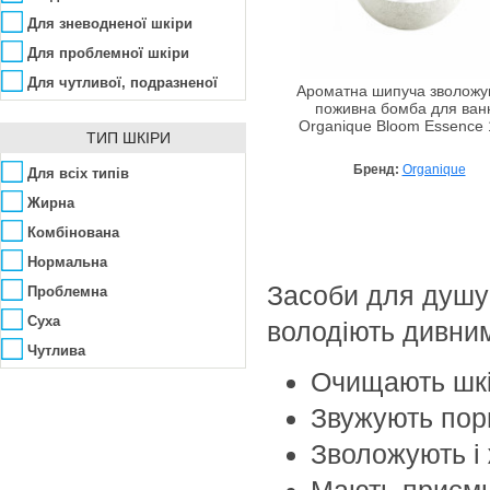
Gian Marco Venturi
Прополіс
Рідке мило
Для зневодненої шкіри
GIGI Cosmetic
Розмарин
Скраб
Для проблемної шкіри
Givenchy
Саліцилова кислота
Шампунь
Для чутливої, подразненої
Ароматна шипуча зволожу
Grace Cole
Сандал
поживна бомба для ван
Живлення
Organique Bloom Essence 
Green Energy Organics
Сера
ТИП ШКІРИ
Захист
Green People
Троянда
Бренд:
Organique
Зволоження
Для всіх типів
Guam
Цинк
Ліфтинг, підтягування
Жирна
шкіри
Gucci
Матування, звуження пор
Комбінована
Guerlain
Омолодження
Нормальна
Hawaii Kos
Засоби для душу 
Освітлення
Проблемна
Hempz
Очищення
Суха
володіють дивни
Hillary Cosmetics
Підвищення еластичності
Чутлива
Hugo Boss
Очищають шкі
Пом'якшення
Janssen Cosmetics
Протизапальна
Звужують пор
Jardin cosmetics
Регенерація
Зволожують і
Jason
Розгладження зморшок
Мають приємн
Jimmy Choo