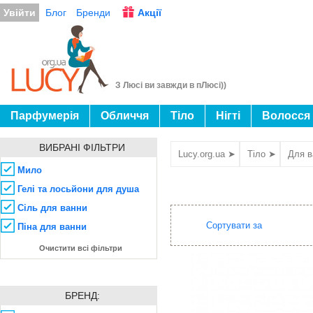
Увійти
Блог
Бренди
Акції
З Люсі ви завжди в пЛюсі))
Парфумерія
Обличчя
Тіло
Нігті
Волосся
ВИБРАНІ ФІЛЬТРИ
Lucy.org.ua ➤
Тіло ➤
Для в
Мило
Гелі та лосьйони для душа
Сіль для ванни
Сортувати за
Піна для ванни
Очистити всі фільтри
БРЕНД: