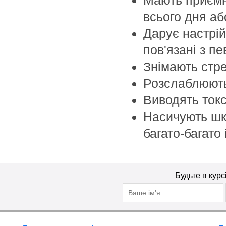
Сяяння
John Galliano
всього дня аб
Тонізація
John Varvatos
Дарує настрій
Укладка
Jurlique
пов'язані з п
Juvena
Знімають стре
Kanebo
Розслаблюють
KayPro
Kilian
Виводять ток
KosMystik
Насичують шкі
Kracie
багато-багато
Kundal
L'angelica
Lacoste
Будьте в курс
Lady Gaga
Lafe’s
Lalique
Lanvin