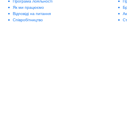
Програма лояльності
П
Lirene
Як ми працюємо
Б
Lumene
Відповіді на питання
А
Mades Cosmetics
Співробітництво
Ст
Marbert
Mon Platin DSM
Mont Blanc
Nagara
Nannic
Natinuel
Natura House
Naturalissimo
Nectarome
Nook
Organique
Osma
Pacifica
Paco Rabanne