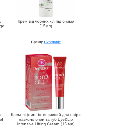
&
Крем від чорних кіл під очима
age
(15мл)
Бренд:
H2organic
а
Крем-ліфтинг інтенсивний для шкіри
el
навколо очей та губ Eye&Lip
Intensive Lifting Cream (15 мл)