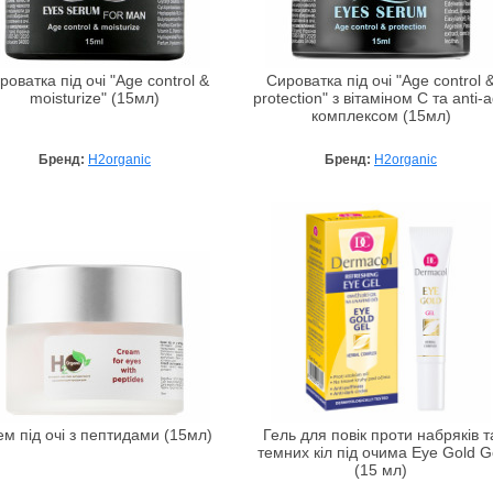
роватка під очі "Age control &
Сироватка під очі "Age control 
moisturize" (15мл)
protection" з вітаміном С та anti-
комплексом (15мл)
Бренд:
H2organic
Бренд:
H2organic
ем під очі з пептидами (15мл)
Гель для повік проти набряків т
темних кіл під очима Eye Gold G
(15 мл)