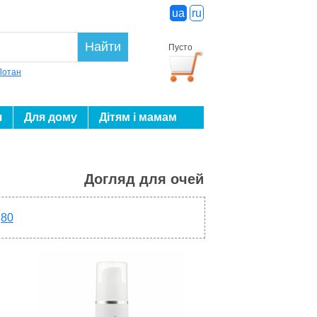
ua
ru
Найти
Пусто
Лотан
я
Для дому
Дітям і мамам
Догляд для очей
80