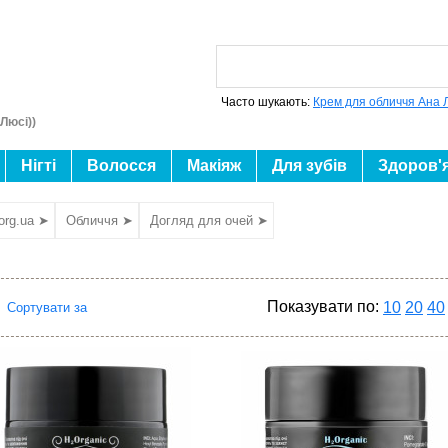
Часто шукають:
Крем для обличчя Ана 
Люсі))
Нігті
Волосся
Макіяж
Для зубів
Здоров'
org.ua ➤
Обличчя ➤
Догляд для очей ➤
Показувати по:
10
20
40
Сортувати за