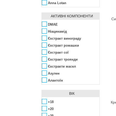
Anna Lotan
Arkana
АКТИВНІ КОМПОНЕНТИ
Aubrey
Си
Avalon Organics
DMAE
Babe Laboratorios
Hіацинамід
Bandi Cosmetics
Єкстракт винограду
Bellefontaine
Єкстракт ромашки
Bellitas
Єкстракт сої
Benton
Єкстракт троянди
Bio-Logical
Єкстракти масел
Bioearth
Азулен
BioLab Estetic
Алантоїн
Bioline
Алое вера
ВІК
Biotherm
Арбутин
Canaan Dead Sea
Аргінін
+18
Кр
Care & Beauty Line
Аскорбінова кислота
+20
Chantarelle
Біозолото
+25