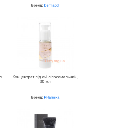
Бренд:
Dermacol
л
Концентрат під очі ліпосомальний,
30 мл
Бренд:
PHarmika