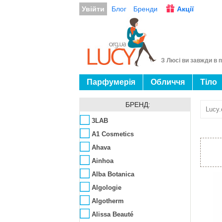
Увійти
Блог
Бренди
Акції
З Люсі ви завжди в п
Парфумерія
Обличчя
Тіло
БРЕНД:
Lucy.
3LAB
A1 Cosmetics
Ahava
Ainhoa
Alba Botanica
Algologie
Algotherm
Alissa Beauté