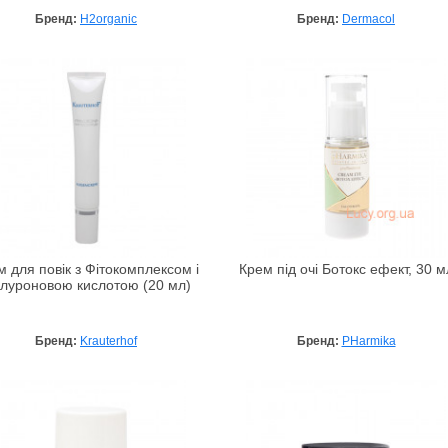
Бренд:
H2organic
Бренд:
Dermacol
м для повік з Фітокомплексом і
Крем під очі Ботокс ефект, 30 м
алуроновою кислотою (20 мл)
Бренд:
Krauterhof
Бренд:
PHarmika