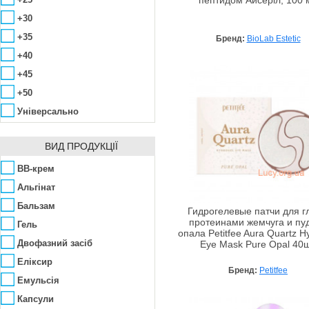
пептидом Айсеріл, 100 
Christian Dior
Бджолиний віск
+30
CHRISTINA
Бисаболол
+35
Бренд:
BioLab Estetic
Clarena
Вітамін B
+40
Clinians
Вітамін C
+45
CLIV
Вітамін А (Ретинол)
+50
Cosmetex Roland
Вітамін Е
Універсально
Cosmofarma
Вітамінний комплекс
Deborah
ВИД ПРОДУКЦІЇ
Гіалуронова кислота
Declare
Гамамеліс
BB-крем
Demax
Гліколева кислота
Альгінат
Deoproce
Екстракт ікри
Бальзам
Гидрогелевые патчи для гл
Derma E
Екстракт зеленого чаю
протеинами жемчуга и пу
Гель
опала Petitfee Aura Quartz H
Dermacol
Екстракт кінського каштана
Двофазний засіб
Eye Mask Pure Opal 40ш
Dermaline
Екстракт календули
Еліксир
Бренд:
Petitfee
Dermalogica
Екстракти водоростей
Емульсія
Екстракти лікарських
Dermophisiologique
Капсули
рослин