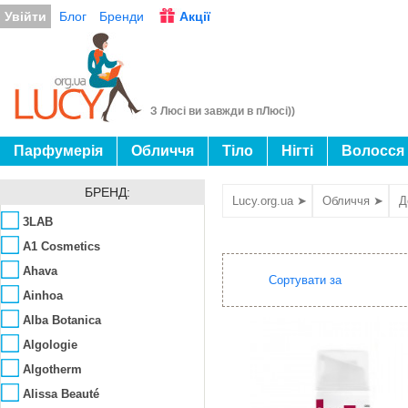
Увійти
Блог
Бренди
Акції
З Люсі ви завжди в пЛюсі))
Парфумерія
Обличчя
Тіло
Нігті
Волосся
БРЕНД:
Lucy.org.ua ➤
Обличчя ➤
Д
3LAB
A1 Cosmetics
Ahava
Сортувати за
Ainhoa
Alba Botanica
Algologie
Algotherm
Alissa Beauté