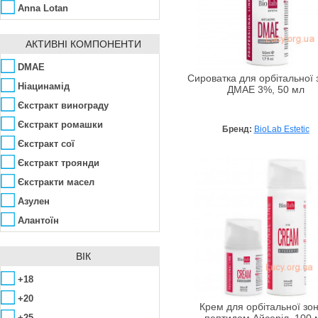
Anna Lotan
Arkana
АКТИВНІ КОМПОНЕНТИ
Aubrey
Avalon Organics
DMAE
Сироватка для орбітальної 
Babe Laboratorios
Hіацинамід
ДМАЕ 3%, 50 мл
Bandi Cosmetics
Єкстракт винограду
Bellefontaine
Єкстракт ромашки
Бренд:
BioLab Estetic
Bellitas
Єкстракт сої
Benton
Єкстракт троянди
Bio-Logical
Єкстракти масел
Bioearth
Азулен
BioLab Estetic
Алантоїн
Bioline
Алое вера
ВІК
Biotherm
Арбутин
Canaan Dead Sea
Аргінін
+18
Care & Beauty Line
Аскорбінова кислота
+20
Крем для орбітальної зон
Chantarelle
Біозолото
+25