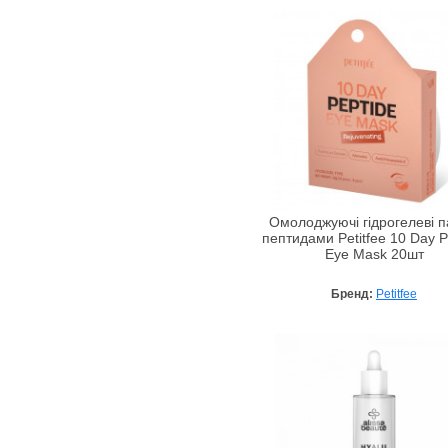
Омолоджуючі гідрогелеві па
пептидами Petitfee 10 Day P
Eye Mask 20шт
Бренд:
Petitfee