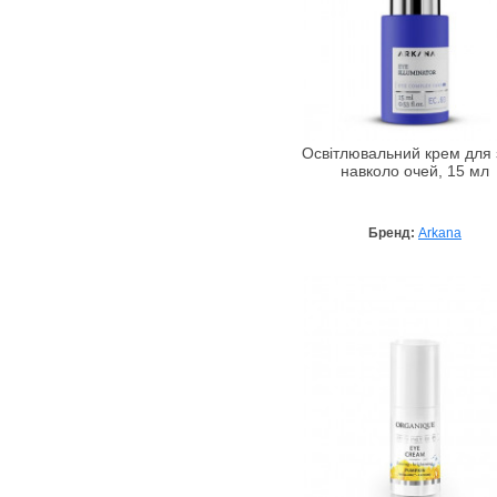
Mesoestetic
Mezomed
Missha
Mogador
Mon Platin DSM
Освітлювальний крем для 
Nannic
навколо очей, 15 мл
NanoCode
Naobay
Бренд:
Arkana
Natinuel
Norel
Onmacabim
Organique
Pelart Laboratory
Perfecta
Petitfee
PHarmika
Phytoceane