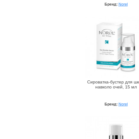
Juvena
Тонізація
Бренд:
Norel
Juvilis
Kaetana
Kanebo
KayPro
Koelf
KosMystik
Krauterhof
La Grace
Lamic Cosmetici
Сироватка-бустер для шк
LEOREX
навколо очей, 15 мл
Lirene
Lumene
Бренд:
Norel
Mades Cosmetics
Marbert
Med Active
Medi Peel