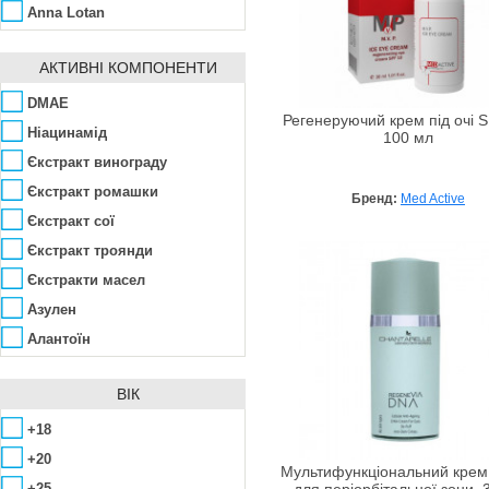
Anna Lotan
Arkana
АКТИВНІ КОМПОНЕНТИ
Aubrey
Avalon Organics
DMAE
Регенеруючий крем під очі S
Babe Laboratorios
Hіацинамід
100 мл
Bandi Cosmetics
Єкстракт винограду
Bellefontaine
Єкстракт ромашки
Бренд:
Med Active
Bellitas
Єкстракт сої
Benton
Єкстракт троянди
Bio-Logical
Єкстракти масел
Bioearth
Азулен
BioLab Estetic
Алантоїн
Bioline
Алое вера
ВІК
Biotherm
Арбутин
Canaan Dead Sea
Аргінін
+18
Care & Beauty Line
Аскорбінова кислота
+20
Мультифункціональний крем 
Chantarelle
Біозолото
+25