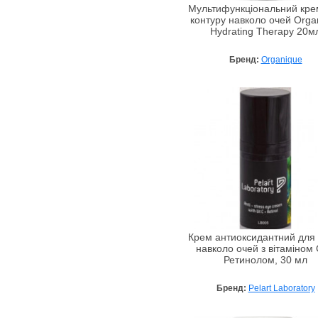
Мультифункціональний кре
PHYTOMER
контуру навколо очей Orga
Hydrating Therapy 20м
Piel Cosmetics
Planter's
Бренд:
Organique
Premier
Pro You Professional
Pureheal's
Pyunkang Yul
Ramosu
Reyena16
Royal Skin
Ryor
Sea of Spa
Крем антиоксидантний для 
SecretSkin
навколо очей з вітаміном 
Ретинолом, 30 мл
Shira
Shiseido
Бренд:
Pelart Laboratory
Sinesia