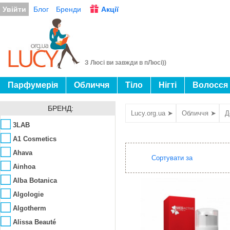
Увійти
Блог
Бренди
Акції
З Люсі ви завжди в пЛюсі))
Парфумерія
Обличчя
Тіло
Нігті
Волосся
БРЕНД:
Lucy.org.ua ➤
Обличчя ➤
Д
3LAB
A1 Cosmetics
Ahava
Сортувати за
Ainhoa
Alba Botanica
Algologie
Algotherm
Alissa Beauté