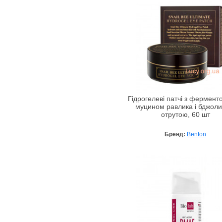
Гідрогелеві патчі з фермен
муцином равлика і бджол
отрутою, 60 шт
Бренд:
Benton