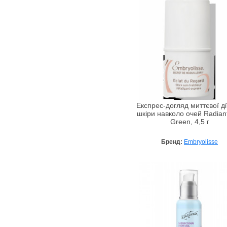
Skin1004
Skin79
SkinFood
Styx Naturcosmetic
TETe Cosmeceutical
The Organic Pharmacy
Tony Moly
Transvital
Експрес-догляд миттєвої ді
VALMONT
шкіри навколо очей Radian
Green, 4,5 г
VT Cosmetics
Weleda
Бренд:
Embryolisse
Wherteimar
White Mandarin
Wiqo
Xeno Laboratory