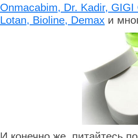
Onmacabim,
Dr. Kadir,
GIGI
Lotan,
Bioline,
Demax
и мног
И конечно же, питайтесь п