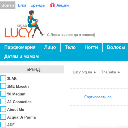
Войти
Блог
Бренды
Акции
С Люси вы всегда в плюсе))
Парфюмерия
Лицо
Тело
Ногти
Волосы
Детям и мамам
БРЕНД:
Lucy.org.ua ➤
TheBalm ➤
3LAB
3ME Maestri
50 Megumi
Сортировать по
A1 Cosmetics
About Me
Acqua Di Parma
ADF