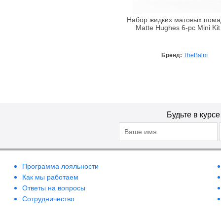
Bebe Bio
Набор жидких матовых пома
Beigic
Matte Hughes 6-pc Mini Kit
Bell
Bellapierre
Бренд:
TheBalm
Bellefontaine
Bellitas
Bellure
Belweder
Будьте в курс
Bema
Benetton
Bentley
Bentley Organic
Программа лояльности
Benton
Как мы работаем
BeYu
Ответы на вопросы
Bheyse
Сотрудничество
Bio-Logical