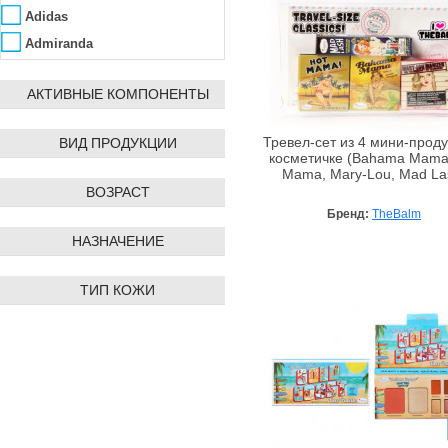
Adidas
Admiranda
Aedes de Venustas
АКТИВНЫЕ КОМПОНЕНТЫ
Affinity Bay
Agent Provocateur
ВИД ПРОДУКЦИИ
Тревел-сет из 4 мини-проду
Ahava
косметичке (Bahama Mama
Mama, Mary-Lou, Mad La
Ainhoa
ВОЗРАСТ
Alba Botanica
Бренд:
TheBalm
Alfred Dunhill
НАЗНАЧЕНИЕ
ALG&SPA
Algologie
ТИП КОЖИ
Algotherm
Alissa Beauté
Allpresan
AlmaWin
Alpen Dent