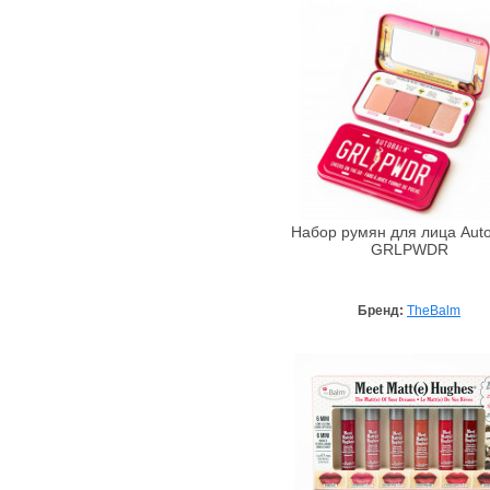
Armaf
Armand Basi
Ascania
Aubrey
Avalon Organics
Awesome Colors
Azzaro
Babe Laboratorios
Набор румян для лица Aut
Bademeisterei
GRLPWDR
Badgley Mischka
Baldessarini
Бренд:
TheBalm
Baltic Collagen
Banana Republic
Bandi Cosmetics
Barex
Beard Club
BeautyHall