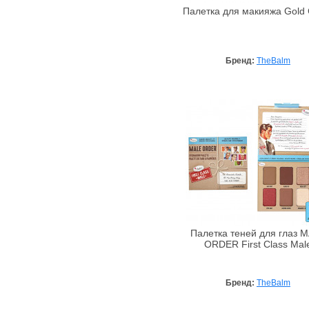
Alta Moda
Палетка для макияжа Gold 
Alter Heideschafer
Amazscent
Ambra
Бренд:
TheBalm
Amouage
Anacis
Angel Schlesser
Anna Lotan
Anna Sui
Annick Goutal
Antonio Banderas
ApaCare
Aramis
Палетка теней для глаз 
Archon Vitamin Corporation
ORDER First Class Mal
Arcocere
Argital
Бренд:
TheBalm
Arkana