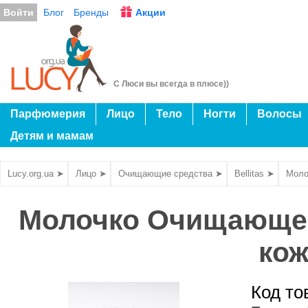
Войти
Блог
Бренды
Акции
С Люси вы всегда в плюсе))
Парфюмерия
Лицо
Тело
Ногти
Волосы
Детям и мамам
Lucy.org.ua ➤
Лицо ➤
Очищающие средства ➤
Bellitas ➤
Моло
Молочко Очищающее
кож
Код то