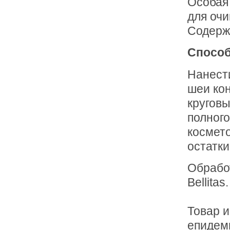
Особая
для очи
Содерж
Способ
Нанест
шеи ко
кругов
полного
космето
остатки
Обрабо
Bellitas.
Товар 
епидем