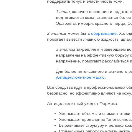
поддержать тонус и эластичность кожи.
1 этап
, конечно очищение и подготов
подтягивается кожа, становится более
Экстракты: имбиря, красного перца, Э
2 этапом
может быть
обертывание
, Холод
помогает вывести лишнюю жидкость, шлаки 
3 этапом
закрепляем и завершаем воз
направлены на эффективную борьбу с
напряжение, помогают расслабиться и
Для более интенсивного и активного 
Антицеллюлитное масло
.
Все средства идут в профессиональных об
безопасно, но эффективно влияют на кожу.
Антицеллюлитный уход от Фармика:
Уменьшает объемы и снимает отеки
Уменьшает проявление "апельсиново
Выравнивает структуру и рельеф кож
Стимулирует работу лимфатической