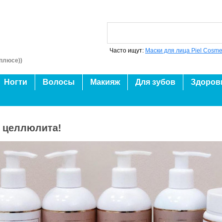
Часто ищут:
Маски для лица Piel Cosme
плюсе))
Ногти
Волосы
Макияж
Для зубов
Здоров
 целлюлита!