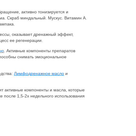
ращение, активно тонизируется и
йма. Скраб миндальный. Мускус. Витамин А.
ампака.
ессы, оказывает дренажный эффект,
цесс ее регенерации.
но
. Активные компоненты препаратов
способны снимать эмоциональное
едства:
Лимфодренажное масло
и
ит активные компоненты и масла, которые
же после 1,5-2х недельного использования