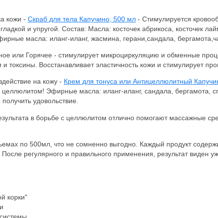
ка кожи -
Скраб для тела Капучино, 500 мл
- Стимулируется кровооб
 гладкой и упругой. Состав: Масла: косточек абрикоса, косточек ла
фирные масла: иланг-иланг, жасмина, герани,сандала, бергамота,ч
ное или Горячее - стимулирует микроциркуляцию и обменные проц
и токсины. Восстанавливает эластичность кожи и стимулирует про
действие на кожу -
Крем для тонуса или Антицеллюлитный Капучи
 целлюлитом! Эфирные масла: иланг-иланг, сандала, бергамота, 
 получить удовольствие.
результата в борьбе с целлюлитом отлично помогают массажные ср
ьемах по 500мл, что не сомненно выгодно. Каждый продукт содерж
 После регулярного и правильного применения, результат виден у
й корки"
и
 системы