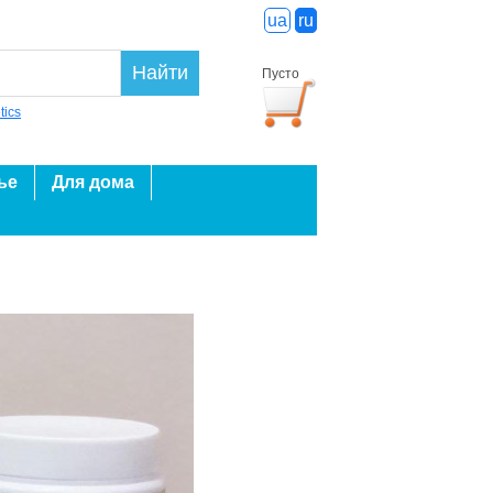
ua
ru
Найти
Пусто
tics
ье
Для дома