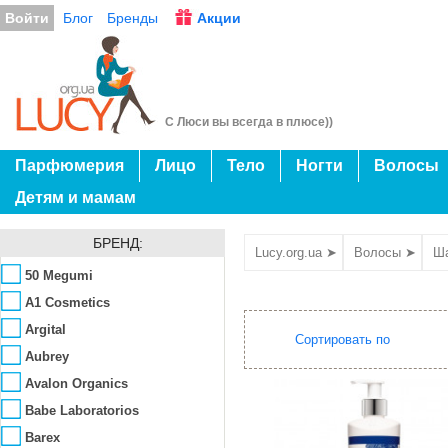
Войти
Блог
Бренды
Акции
С Люси вы всегда в плюсе))
Парфюмерия
Лицо
Тело
Ногти
Волосы
Детям и мамам
БРЕНД:
Lucy.org.ua ➤
Волосы ➤
Ш
50 Megumi
A1 Cosmetics
Argital
Сортировать по
Aubrey
Avalon Organics
Babe Laboratorios
Barex