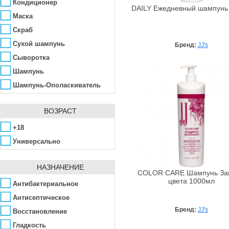
Cococare
Для окрашенных волос
Кондиционер
DAILY Ежедневный шампунь
Contempora
Камфора
Маска
Corine de farme
Касторовое масло
Скраб
Cosmetex Roland
Кератин
Сухой шампунь
Бренд:
JJ's
Cosmofarma
Кокос
Сыворотка
Dear Beard
Коллаген
Шампунь
Deoproce
Лимонная
Шампунь-Ополаскиватель
Derma E
Масло жожоба
Dr. Hedison
ВОЗРАСТ
Масло ши
Dr. Spiller
Ментол
+18
Dr.FORHAIR
Миноксидил
Универсально
Eco cosmetics
Молочная кислота
EffiColor
Мята
НАЗНАЧЕНИЕ
COLOR CARE Шампунь За
Elizavecca
Омега
цвета 1000мл
Антибактериальное
Euphytos
Пантенол
Антисептическое
FarmaVita
Пептиды
Бренд:
JJ's
Восстановление
Genosys
Прополис
Гладкость