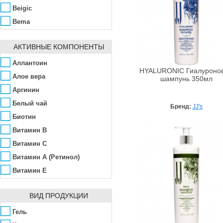
Beigic
Bema
Bentley Organic
АКТИВНЫЕ КОМПОНЕНТЫ
Benton
Bheyse
Аллантоин
HYALURONIC Гиалуроно
Bioearth
Алое вера
шампунь 350мл
Biosilk
Аргинин
Bosley
Белый чай
Бренд:
JJ's
Canaan Dead Sea
Биотин
Cannaderm
Витамин B
Care & Beauty Line
Витамин C
Ceano Cosmetics
Витамин А (Ретинол)
Chandi
Витамин Е
Chantal
Витаминный комплекс
ВИД ПРОДУКЦИИ
CHI
Гиалуроновая кислота
Clarena
Гинкго-билоба
Гель