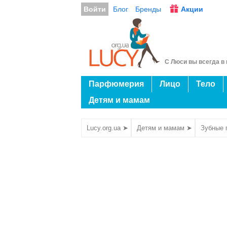
Войти
Блог
Бренды
Акции
С Люси вы всегда в 
Парфюмерия
Лицо
Тело
Детям и мамам
Lucy.org.ua ➤
Детям и мамам ➤
Зубные 