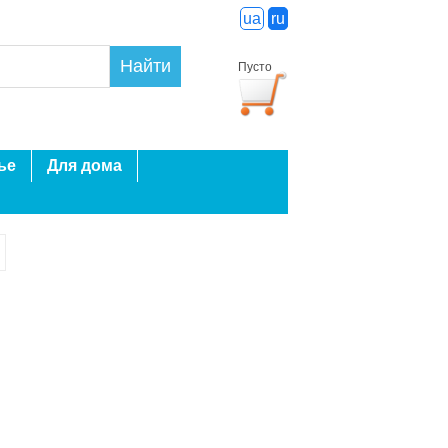
ua
ru
Найти
Пусто
ье
Для дома