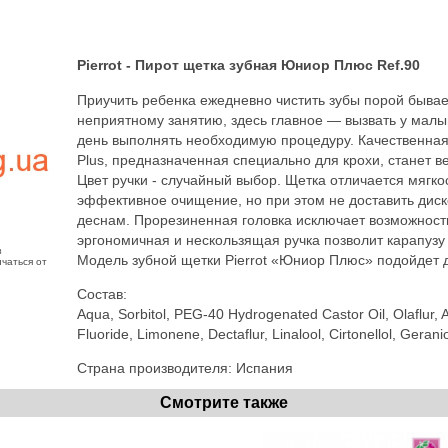
Pierrot - Пирот щетка зубная Юниор Плюс Ref.90
Приучить ребенка ежедневно чистить зубы порой бывае
неприятному занятию, здесь главное — вызвать у малы
день выполнять необходимую процедуру. Качественная и
Plus, предназначенная специально для крохи, станет ве
Цвет ручки - случайный выбор. Щетка отличается мягко
эффективное очищение, но при этом не доставить ди
деснам. Прорезиненная головка исключает возможност
эргономичная и нескользящая ручка позволит карапузу
з
Модель зубной щетки Pierrot «Юниор Плюс» подойдет д
чаться от
Состав:
Aqua, Sorbitol, PEG-40 Hydrogenated Castor Oil, Olaflur
Fluoride, Limonene, Dectaflur, Linalool, Cirtonellol, Gerani
Страна производителя: Испания
Смотрите также