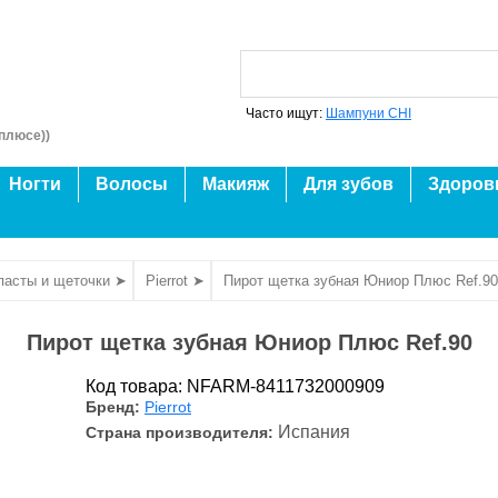
Часто ищут:
Шампуни CHI
плюсе))
Ногти
Волосы
Макияж
Для зубов
Здоров
пасты и щеточки ➤
Pierrot ➤
Пирот щетка зубная Юниор Плюс Ref.90
Пирот щетка зубная Юниор Плюс Ref.90
Код товара: NFARM-8411732000909
Бренд:
Pierrot
Испания
Страна производителя: