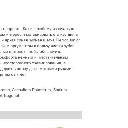
т непросто. Как и к любому изначально
ша интерес и мотивировать его изо дня в
 яркая синяя зубная щетка Pierrot Junior
ским аргументом в пользу чистки зубов.
стью щетинок, чтобы обеспечить
скомфорта нежным и чувствительным
ь неосторожного травмирования, а
 держать щетку даже мокрыми руками.
етям от 7 лет.
, Aroma, Acesulfam Potassium, Sodium
ol, Eugenol