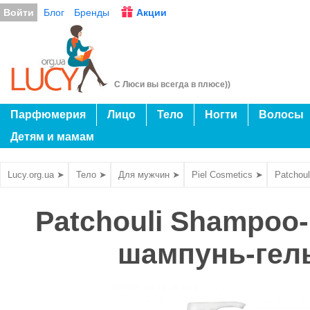
Войти
Блог
Бренды
Акции
С Люси вы всегда в плюсе))
Парфюмерия
Лицо
Тело
Ногти
Волосы
Детям и мамам
Lucy.org.ua ➤
Тело ➤
Для мужчин ➤
Piel Cosmetics ➤
Patchou
Patchouli Shampoo-
шампунь-гель