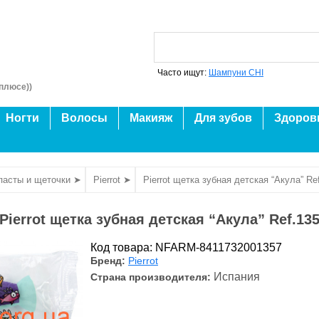
Часто ищут:
Шампуни CHI
плюсе))
Ногти
Волосы
Макияж
Для зубов
Здоров
пасты и щеточки ➤
Pierrot ➤
Pierrot щетка зубная детская “Акула” Re
Pierrot щетка зубная детская “Акула” Ref.13
Код товара: NFARM-8411732001357
Бренд:
Pierrot
Испания
Страна производителя: