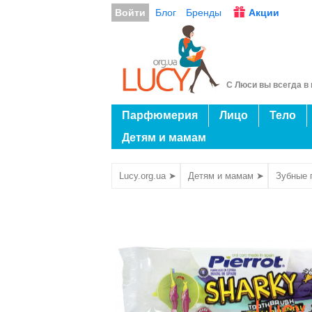
Войти
Блог
Бренды
Акции
С Люси вы всегда в 
Парфюмерия
Лицо
Тело
Детям и мамам
Lucy.org.ua ➤
Детям и мамам ➤
Зубные 