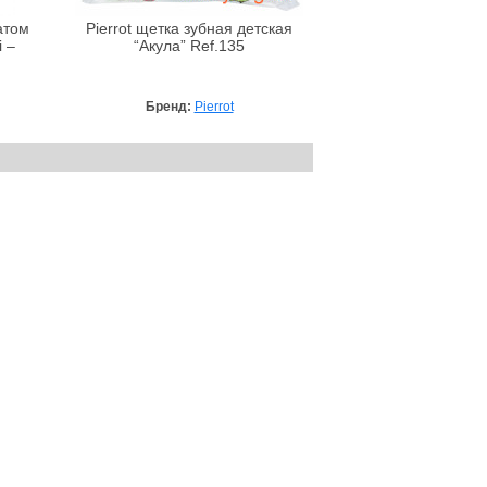
атом
Pierrot щетка зубная детская
i –
“Акула” Ref.135
Бренд:
Pierrot