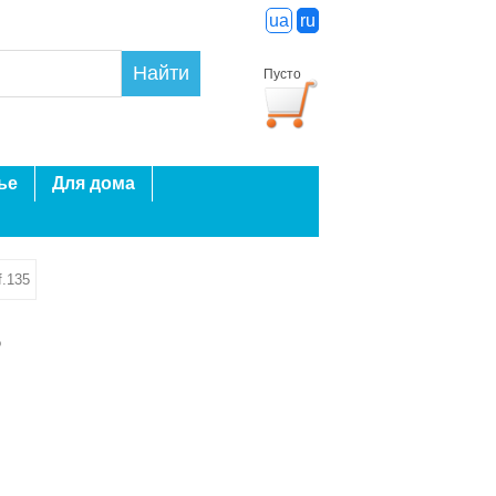
ua
ru
Найти
Пусто
ье
Для дома
f.135
5