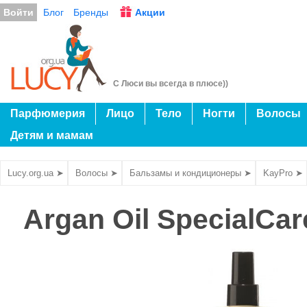
Войти
Блог
Бренды
Акции
С Люси вы всегда в плюсе))
Парфюмерия
Лицо
Тело
Ногти
Волосы
Детям и мамам
Lucy.org.ua ➤
Волосы ➤
Бальзамы и кондиционеры ➤
KayPro ➤
Argan Oil SpecialCa