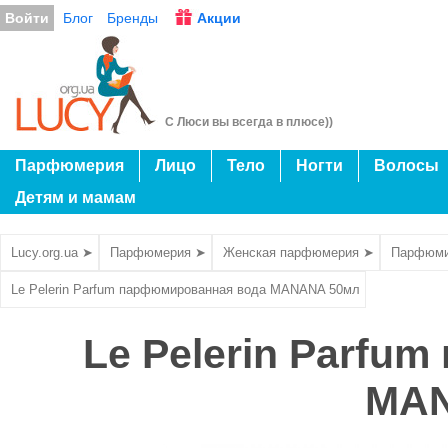
Войти
Блог
Бренды
Акции
С Люси вы всегда в плюсе))
Парфюмерия
Лицо
Тело
Ногти
Волосы
Детям и мамам
Lucy.org.ua ➤
Парфюмерия ➤
Женская парфюмерия ➤
Парфюми
Le Pelerin Parfum парфюмированная вода MANANA 50мл
Le Pelerin Parfu
MAN