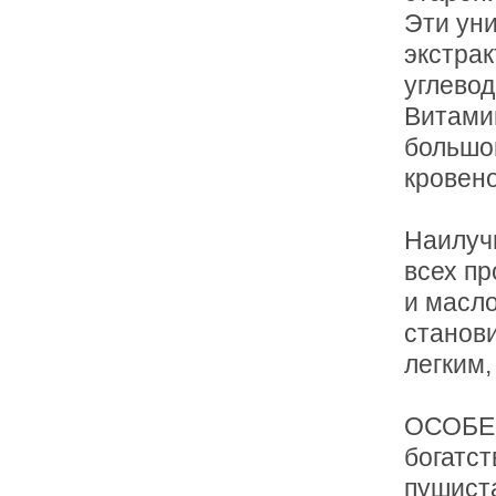
Эти уни
экстрак
углевод
Витами
большог
кровен
Наилуч
всех пр
и масло
станови
легким
ОСОБЕ
богатст
пушиста