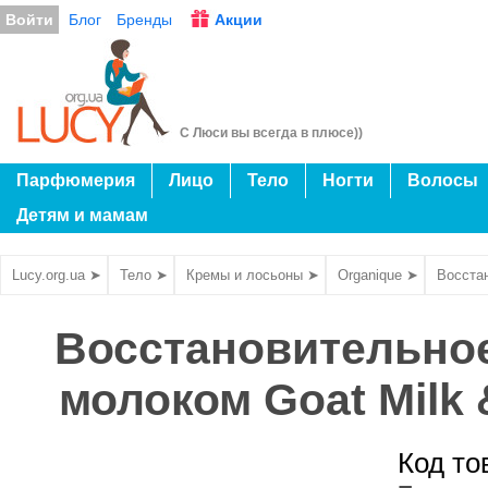
Войти
Блог
Бренды
Акции
С Люси вы всегда в плюсе))
Парфюмерия
Лицо
Тело
Ногти
Волосы
Детям и мамам
Lucy.org.ua ➤
Тело ➤
Кремы и лосьоны ➤
Organique ➤
Восстан
Восстановительное
молоком Goat Milk 
Код то