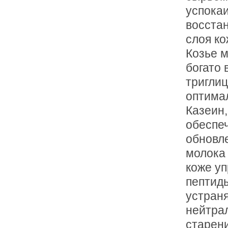
успока
восста
слоя ко
Козье 
богато
тригли
оптима
Казеин,
обеспе
обновле
молока
коже уп
пептид
устраня
нейтра
старени