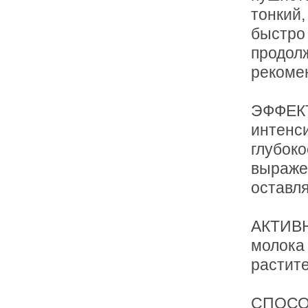
тонкий
быстро 
продол
рекоме
ЭФФЕК
интенс
глубок
выраже
оставл
АКТИВН
молока 
растите
СПОСОБ