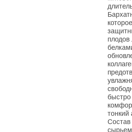
длител
Бархат
которое
защитн
плодов
белкам
обновле
коллаге
предотв
увлажня
свобод
быстро 
комфор
тонкий 
Состав
сырьем,