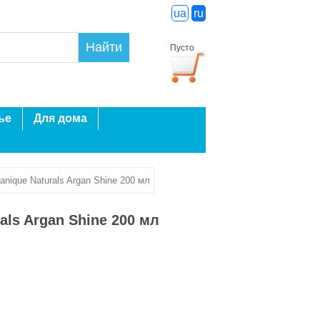
ua
ru
Найти
Пусто
ье
Для дома
nique Naturals Argan Shine 200 мл
ls Argan Shine 200 мл