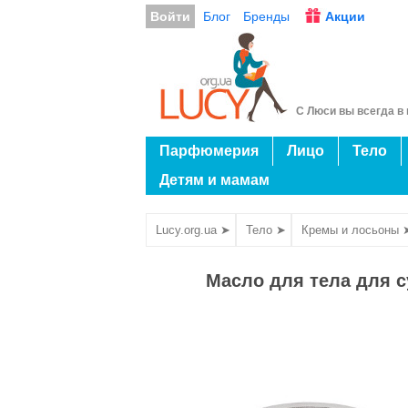
Войти
Блог
Бренды
Акции
С Люси вы всегда в 
Парфюмерия
Лицо
Тело
Детям и мамам
Lucy.org.ua ➤
Тело ➤
Кремы и лосьоны 
Масло для тела для с