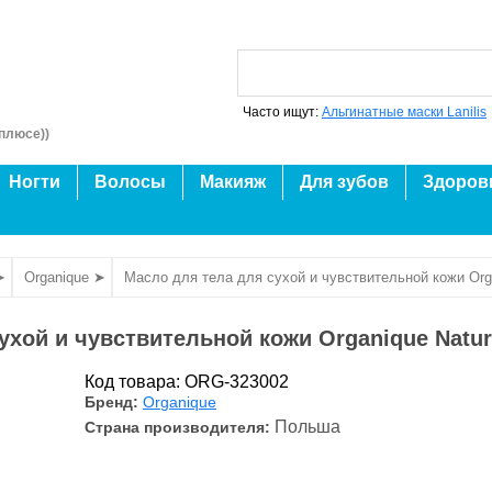
Часто ищут:
Альгинатные маски Lanilis
плюсе))
Ногти
Волосы
Макияж
Для зубов
Здоров
➤
Organique ➤
Масло для тела для сухой и чувствительной кожи Orga
ухой и чувствительной кожи Organique Natura
Код товара: ORG-323002
Бренд:
Organique
Польша
Страна производителя: