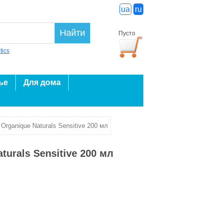
ua
ru
Найти
Пусто
tics
ье
Для дома
rganique Naturals Sensitive 200 мл
urals Sensitive 200 мл