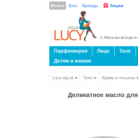
Войти
Блог
Бренды
Акции
С Люси вы всегда в 
Парфюмерия
Лицо
Тело
Детям и мамам
Lucy.org.ua ➤
Тело ➤
Кремы и лосьоны 
Деликатное масло для 