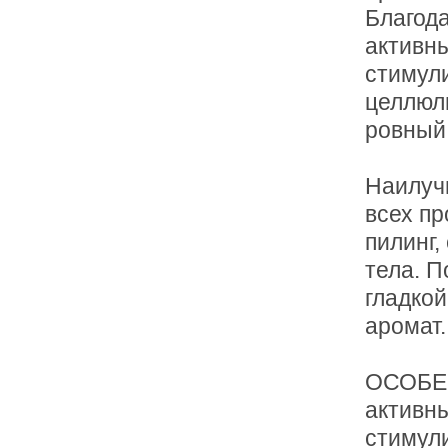
Благод
активн
стимул
целлюли
ровный 
Наилуч
всех п
пилинг,
тела. П
гладко
аромат.
ОСОБЕ
активны
стимул