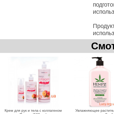
подгото
использ
Продук
исполь
Смот
Крем для рук и тела с коллагеном
Увлажняющее растите