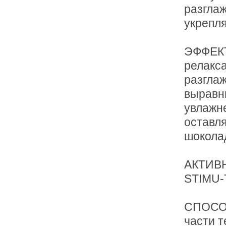
разглаж
укрепл
ЭФФЕК
релакс
разгла
выравн
увлажн
оставл
шокола
АКТИВН
STIMU-
СПОСОБ
части т