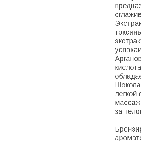
предназ
сглажи
Экстра
токсины
экстрак
успокаи
Аргано
кислота
облада
Шокола
легкой 
массаж
за тело
Бронзи
аромат