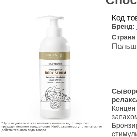
Choc
Код то
Бренд:
Страна
Польш
Сыворо
релакс
Концен
запахом
*Производитель может изменить внешний вид товара без
Бронзи
предварительного уведомления. Изображения могут отличаться от
действительного вида товара
стимул