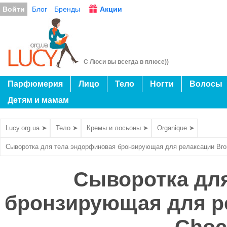
Войти
Блог
Бренды
Акции
С Люси вы всегда в плюсе))
Парфюмерия
Лицо
Тело
Ногти
Волосы
Детям и мамам
Lucy.org.ua ➤
Тело ➤
Кремы и лосьоны ➤
Organique ➤
Сыворотка для тела эндорфиновая бронзирующая для релаксации Bron
Сыворотка дл
бронзирующая для ре