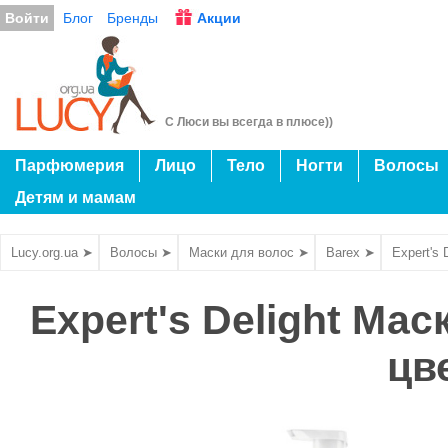
Войти
Блог
Бренды
Акции
С Люси вы всегда в плюсе))
Парфюмерия
Лицо
Тело
Ногти
Волосы
Детям и мамам
Lucy.org.ua ➤
Волосы ➤
Маски для волос ➤
Barex ➤
Expert's
Expert's Delight Ма
цв