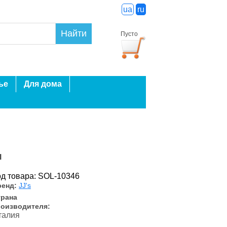
ua
ru
Найти
Пусто
ье
Для дома
л
од товара: SOL-10346
ренд:
JJ's
трана
роизводителя:
талия