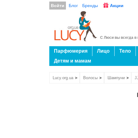
Войти
Блог
Бренды
Акции
С Люси вы всегда в 
Парфюмерия
Лицо
Тело
Детям и мамам
Lucy.org.ua ➤
Волосы ➤
Шампуни ➤
J