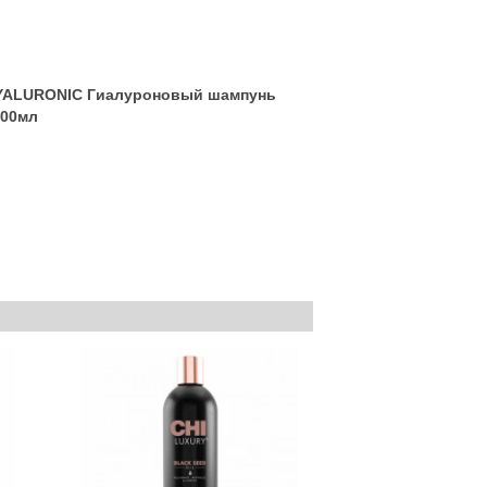
YALURONIC Гиалуроновый шампунь
000мл