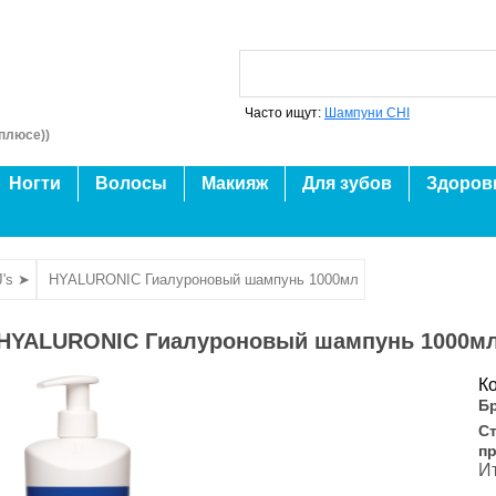
Часто ищут:
Шампуни CHI
плюсе))
Ногти
Волосы
Макияж
Для зубов
Здоров
J's ➤
HYALURONIC Гиалуроновый шампунь 1000мл
HYALURONIC Гиалуроновый шампунь 1000м
К
Б
С
п
И