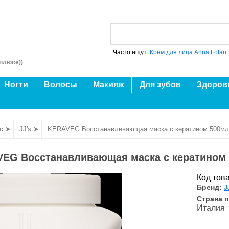
Часто ищут:
Крем для лица Anna Lotan
плюсе))
Ногти
Волосы
Макияж
Для зубов
Здоров
с ➤
JJ's ➤
KERAVEG Восстанавливающая маска с кератином 500мл
EG Восстанавливающая маска с кератином
Код тов
Бренд:
J
Страна 
Италия