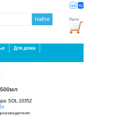
ua
ru
Найти
Пусто
ье
Для дома
 500мл
ара: SOL-10352
J's
производителя: