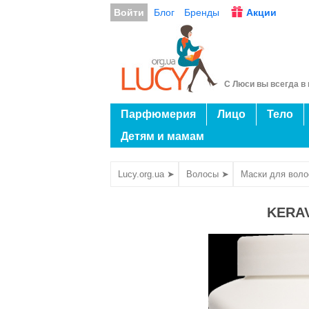
Войти
Блог
Бренды
Акции
С Люси вы всегда в 
Парфюмерия
Лицо
Тело
Детям и мамам
Lucy.org.ua ➤
Волосы ➤
Маски для воло
KERAV