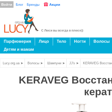
Войти
Блог
Бренды
Акции
С Люси вы всегда в плюсе))
Парфюмерия
Лицо
Тело
Ногти
Волосы
Детям и мамам
Lucy.org.ua ➤
Волосы ➤
Шампуни ➤
JJ's ➤
KERAVEG Восстан
KERAVEG Восста
кера