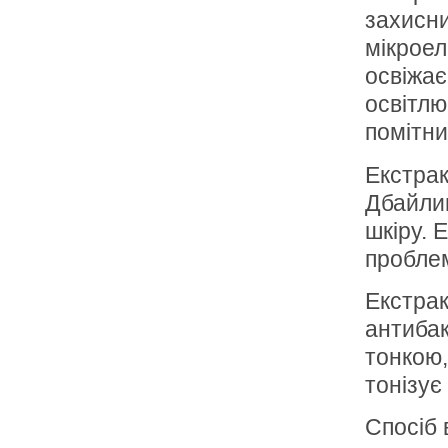
захисни
мікроел
освіжає
освітлю
помітни
Екстрак
Дбайлив
шкіру. 
пробле
Екстрак
антибак
тонкою,
тонізує
Спосіб 