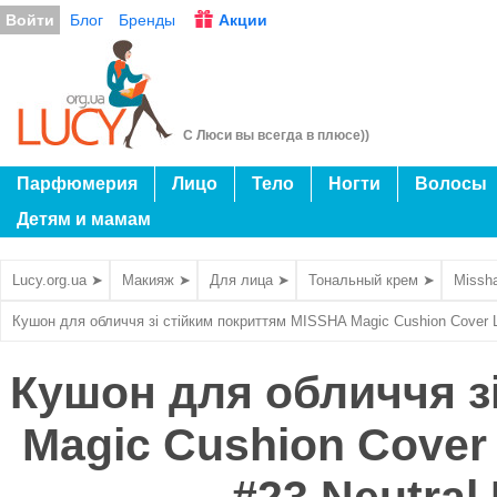
Войти
Блог
Бренды
Акции
С Люси вы всегда в плюсе))
Парфюмерия
Лицо
Тело
Ногти
Волосы
Детям и мамам
Lucy.org.ua ➤
Макияж ➤
Для лица ➤
Тональный крем ➤
Missh
Кушон для обличчя зі стійким покриттям MISSHA Magic Cushion Cover L
Кушон для обличчя з
Magic Cushion Cover 