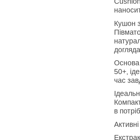
Cushion
наносит
Кушон з
Півмато
натурал
догляда
Основа
50+, ід
час зав
Ідеальн
Компакт
в потрі
Активні
Екстрак