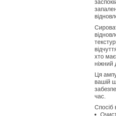
заспокі
запален
відновл
Сироват
відновл
текстур
відчутт
хто має
ніжний 
Ця амп
вашій ш
забезпе
час.
Спосіб 
Очист