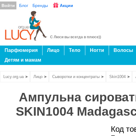
Войти
Блог
Бренды
Акции
С Люси вы всегда в плюсе))
Парфюмерия
Лицо
Тело
Ногти
Волосы
Детям и мамам
Lucy.org.ua ➤
Лицо ➤
Сыворотки и концентраты ➤
Skin1004 ➤
Ампульна сироватк
SKIN1004 Madagasca
Код то