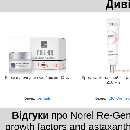
Див
Крем під очі для сухої шкіри 30 мл
Крем навколо очей з віт
250 мл
Бренд:
Dr. Kadir
Бренд:
GIGI Cosmeti
Відгуки
про Norel Re-Gene
growth factors and astaxan