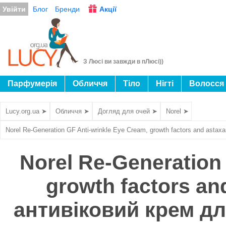
Увійти
Блог
Бренди
Акції
З Люсі ви завжди в пЛюсі))
Парфумерія
Обличчя
Тіло
Нігті
Волосся
Lucy.org.ua ➤
Обличчя ➤
Догляд для очей ➤
Norel ➤
Norel Re-Generation GF Anti-wrinkle Eye Cream, growth factors and asta
Norel Re-Generation
growth factors an
антивіковий крем дл