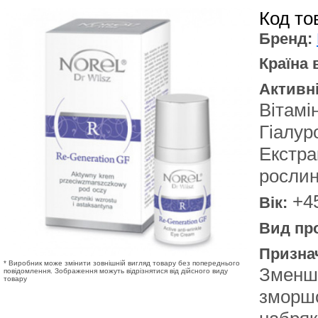
Код то
Бренд:
Країна
Активн
Вітамі
Гіалур
Екстра
росли
+45
Вік:
Вид про
Призна
* Виробник може змінити зовнішній вигляд товару без попереднього
Зменш
повідомлення. Зображення можуть відрізнятися від дійсного виду
товару
зморшо