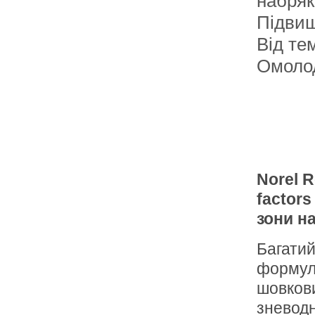
набрякі
Підвищ
Від тем
Омоло
Norel R
factors
зони н
Багатий
формула
шовкови
зневодн