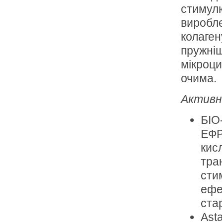
стимул
виробле
колаген
пружніш
мікроци
очима.
Активн
БІО
ЕФР
кис
тра
сти
ефе
ста
Ast