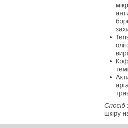
мік
анти
бор
зах
Ten
олі
вир
Коф
темн
Акт
арга
три
Спосіб
шкіру н