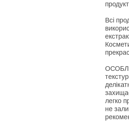
продукт
Всі про
викорис
екстрак
Космети
прекрас
ОСОБЛ
текстур
делікат
захищає
легко 
не зали
рекомен