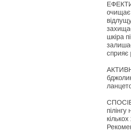
ЕФЕКТИ
очищає,
відлущу
захищає
шкіра п
залишає
сприяє 
АКТИВНІ
бджолин
ланцетол
СПОСІБ
пілінгу
кількох
Рекомен