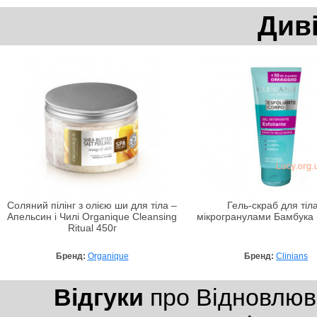
Див
Соляний пілінг з олією ши для тіла –
Гель-скраб для тіла
Апельсин і Чилі Organique Cleansing
мікрогранулами Бамбука 
Ritual 450г
Бренд:
Organique
Бренд:
Clinians
Відгуки
про Відновлюва