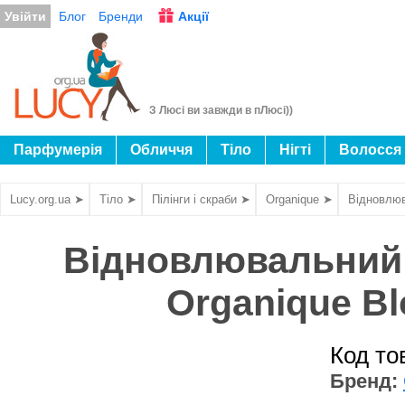
Увійти
Блог
Бренди
Акції
З Люсі ви завжди в пЛюсі))
Парфумерія
Обличчя
Тіло
Нігті
Волосся
Lucy.org.ua ➤
Тіло ➤
Пілінги і скраби ➤
Organique ➤
Відновлюв
Відновлювальний ц
Organique B
Код то
Бренд: