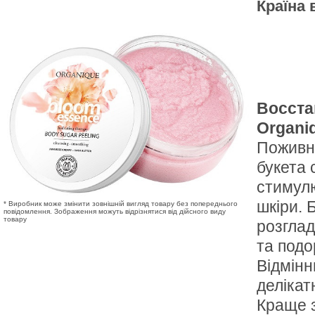
Країна
Восста
Organi
Поживни
букета 
стимулю
шкіри. Б
* Виробник може змінити зовнішній вигляд товару без попереднього
повідомлення. Зображення можуть відрізнятися від дійсного виду
товару
розглад
та подо
Відмінн
делікат
Краще з