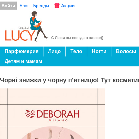
Войти
Блог
Бренды
Акции
С Люси вы всегда в плюсе))
Парфюмерия
Лицо
Тело
Ногти
Волосы
Детям и мамам
Чорні знижки у чорну п'ятницю! Тут косметик