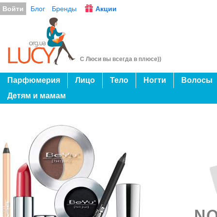
Войти
Блог
Бренды
Акции
С Люси вы всегда в плюсе))
Парфюмерия
Лицо
Тело
Ногти
Волосы
Детям и мамам