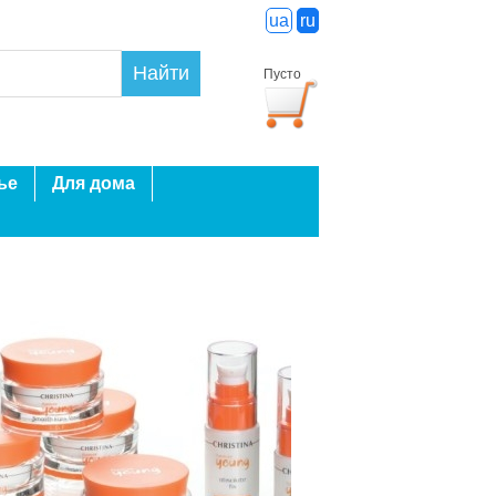
ua
ru
Найти
Пусто
ье
Для дома