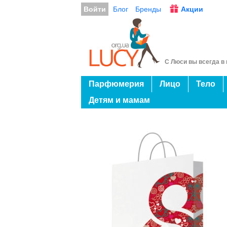
Войти
Блог
Бренды
Акции
С Люси вы всегда в 
Парфюмерия
Лицо
Тело
Детям и мамам