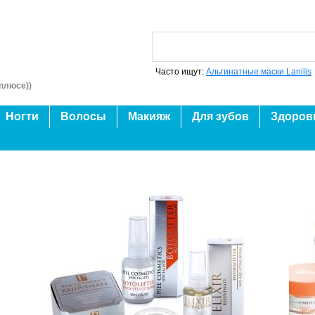
Часто ищут:
Альгинатные маски Lanilis
плюсе))
Ногти
Волосы
Макияж
Для зубов
Здоров