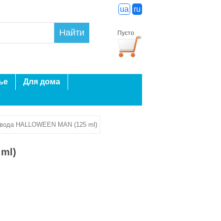
ua
ru
Найти
Пусто
ье
Для дома
 вода HALLOWEEN MAN (125 ml)
ml)