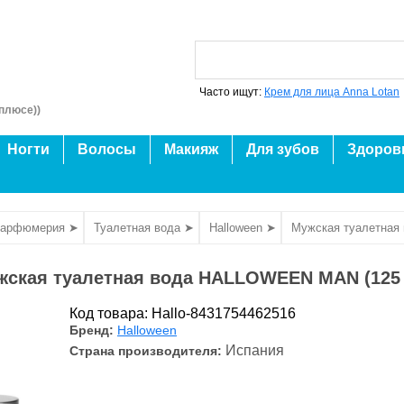
Часто ищут:
Крем для лица Anna Lotan
плюсе))
Ногти
Волосы
Макияж
Для зубов
Здоров
парфюмерия ➤
Туалетная вода ➤
Halloween ➤
Мужская туалетная
жская туалетная вода HALLOWEEN MAN (125 
Код товара: Hallo-8431754462516
Бренд:
Halloween
Испания
Страна производителя: