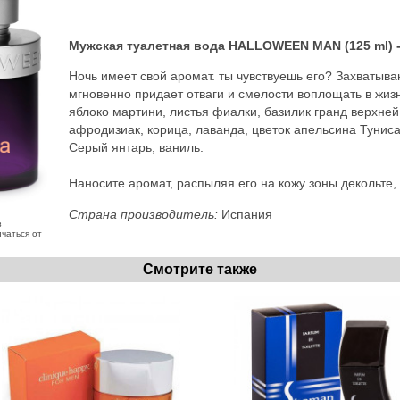
Мужская туалетная вода HALLOWEEN MAN (125 ml) - H
Ночь имеет свой аромат. ты чувствуешь его? Захватыв
мгновенно придает отваги и смелости воплощать в жи
яблоко мартини, листья фиалки, базилик гранд верхней
афродизиак, корица, лаванда, цветок апельсина Туниса
Серый янтарь, ваниль.
Наносите аромат, распыляя его на кожу зоны декольте,
Страна производитель:
Испания
з
чаться от
Смотрите также