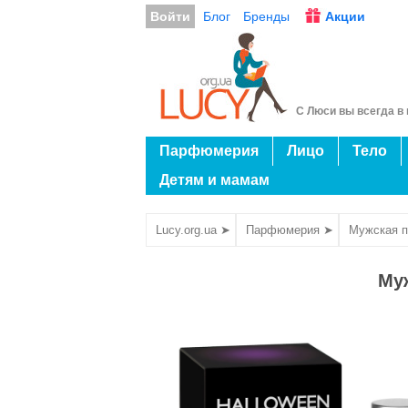
Войти
Блог
Бренды
Акции
С Люси вы всегда в 
Парфюмерия
Лицо
Тело
Детям и мамам
Lucy.org.ua ➤
Парфюмерия ➤
Мужская 
Му