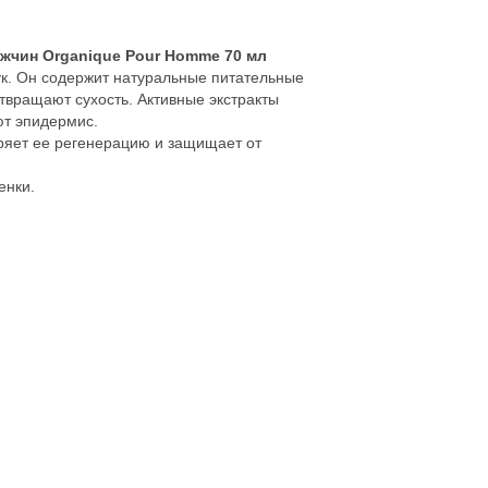
жчин Organique Pour Homme 70 мл
ук. Он содержит натуральные питательные
твращают сухость. Активные экстракты
ют эпидермис.
ряет ее регенерацию и защищает от
енки.