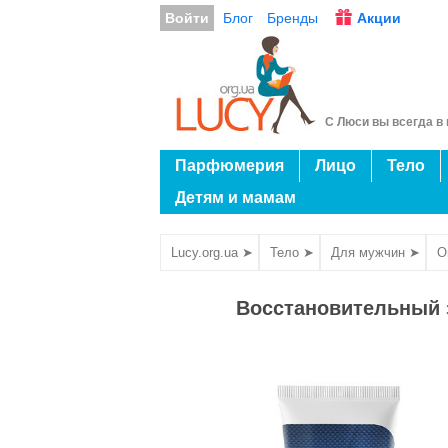
Войти
Блог
Бренды
Акции
С Люси вы всегда в 
Парфюмерия
Лицо
Тело
Детям и мамам
Lucy.org.ua ➤
Тело ➤
Для мужчин ➤
O
Восстановительный 