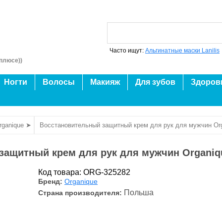
Часто ищут:
Альгинатные маски Lanilis
плюсе))
Ногти
Волосы
Макияж
Для зубов
Здоров
rganique ➤
Восстановительный защитный крем для рук для мужчин Or
защитный крем для рук для мужчин Organiq
Код товара: ORG-325282
Бренд:
Organique
Польша
Страна производителя: