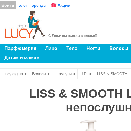
Войти
Блог
Бренды
Акции
С Люси вы всегда в плюсе))
Парфюмерия
Лицо
Тело
Ногти
Волосы
Детям и мамам
Lucy.org.ua ➤
Волосы ➤
Шампуни ➤
JJ's ➤
LISS & SMOOTH Ша
LISS & SMOOTH 
непослушн