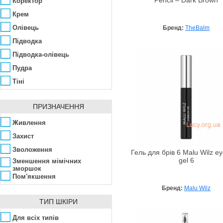
Pencil – Dark Brown
Коректор
Milani
Крем
Missha
Олівець
Бренд:
TheBalm
Nouba
Підводка
NYX
Підводка-олівець
Pretty
Пудра
Pupa
Тіні
Rimmel
Туш
Shiseido
ПРИЗНАЧЕННЯ
Фарба
SkinFood
Живлення
Sleek MakeUP
Захист
TheBalm
Зволоження
Гель для брів 6 Malu Wilz e
Tony Moly
gel 6
Зменшення мімічних
зморшок
Vivienne Sabo
Пом'якшення
Yves Saint Laurent
Бренд:
Malu Wilz
Zuii Organic
ТИП ШКІРИ
Для всіх типів