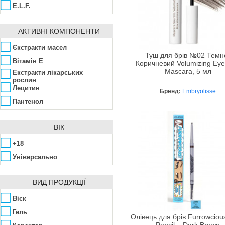
E.L.F.
Embryolisse
АКТИВНІ КОМПОНЕНТИ
Etude House
Helena Rubinstein
Єкстракти масел
Туш для брів №02 Темн
Holika Holika
Вітамін Е
Коричневий Volumizing Ey
Mascara, 5 мл
Екстракти лікарських
Innisfree
рослин
ISEHAN
Лецитин
Бренд:
Embryolisse
Koelf
Пантенол
L.A. Girl Cosmetics
ВІК
Lumene
L’Oréal
+18
Maike
Універсально
Make Up Me
Makeup Revolution
ВИД ПРОДУКЦІЇ
Malu Wilz
Віск
Max Factor
Гель
Олівець для брів Furrowciou
Maybelline