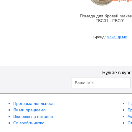
Помада для бровей make
FBC01 - FBC01
Бренд:
Make Up Me
Будьте в курс
Програма лояльності
П
Як ми працюємо
Б
Відповіді на питання
А
Співробітництво
Ст