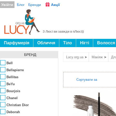
Увійти
Блог
Бренди
Акції
З Люсі ви завжди в пЛюсі))
Парфумерія
Обличчя
Тіло
Нігті
Волосся
БРЕНД:
Lucy.org.ua ➤
Макіяж ➤
Дл
Bell
Bellapierre
Bellitas
Сортувати за
BeYu
Bourjois
Chanel
Christian Dior
Deborah