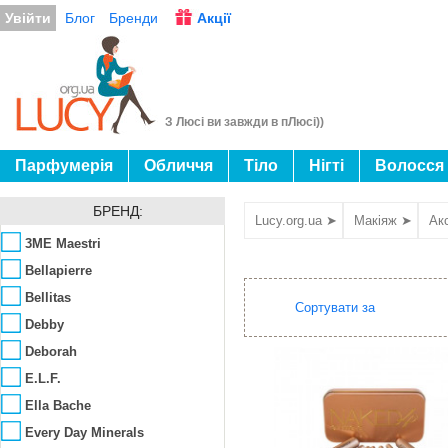
Увійти
Блог
Бренди
Акції
З Люсі ви завжди в пЛюсі))
Парфумерія
Обличчя
Тіло
Нігті
Волосся
БРЕНД:
Lucy.org.ua ➤
Макіяж ➤
Ак
3ME Maestri
Bellapierre
Bellitas
Сортувати за
Debby
Deborah
E.L.F.
Ella Bache
Every Day Minerals