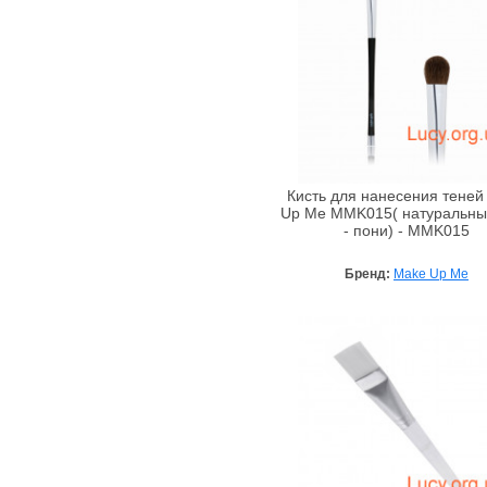
Кисть для нанесения теней
Up Me MMK015( натуральны
- пони) - MMK015
Бренд:
Make Up Me