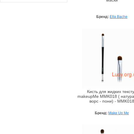
маски
Бренд:
Ella Bache
Кисть для жидких текст
makeupMe MMK018 ( натур
ворс - пони) - MMK01
Бренд:
Make Up Me