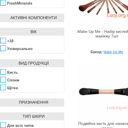
FreshMinerals
Maike
АКТИВНІ КОМПОНЕНТИ
Make Up Me
Makeup Revolution
ВІК
Make Up Me - Набір кисте
Malu Wilz
макіяжу 7шт
+18
Nouba
Універсально
Petitfee
Бренд:
Make Up Me
Piel Cosmetics
ВИД ПРОДУКЦІЇ
Pupa
Кисть
Shiseido
Спонж
Vipera
Щітка
Vivienne Sabo
ПРИЗНАЧЕННЯ
ТИП ШКІРИ
Подвійна кисть для нанес
Для всіх типів