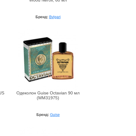
Wood Neroli, 60 мл
Бренд:
Bvlgari
US
Одеколон Guise Octavian 90 мл
(MM31975)
Бренд:
Guise