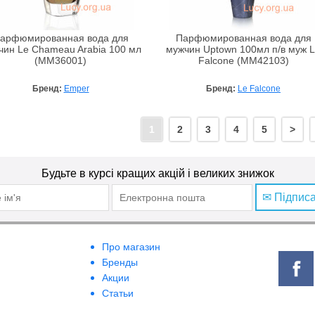
арфюмированная вода для
Парфюмированная вода для
чин Le Chameau Arabia 100 мл
мужчин Uptown 100мл п/в муж 
(MM36001)
Falcone (MM42103)
Бренд:
Emper
Бренд:
Le Falcone
1
2
3
4
5
>
Будьте в курсі кращих акцій і великих знижок
✉ Підпис
Про магазин
Бренды
Акции
Статьи