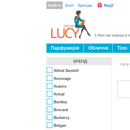
Увійти
Блог
Бренди
Акції
З Люсі ви завжди в п
Парфумерія
Обличчя
Тіло
БРЕНД:
Lucy.
Alfred Dunhill
Amouage
Aramis
Armaf
Bentley
Brocard
Burberry
Bvlgari