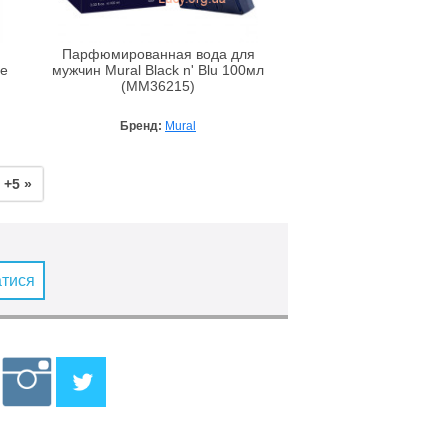
Парфюмированная вода для
Le
мужчин Mural Black n' Blu 100мл
(MM36215)
Бренд:
Mural
+5 »
атися