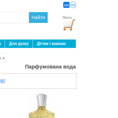
ua
ru
Найти
Пусто
я
Для дому
Дітям і мамам
а ➤
Парфумована вода
80