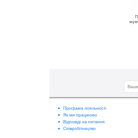
Tiziana Terenzi
Tom Ford
П
муж
Tous
Van Cleef & Arpels
Versace
Via Paris
Vivarea
Yves Saint Laurent
Zarkoperfume
Програма лояльності
Як ми працюємо
Відповіді на питання
Співробітництво