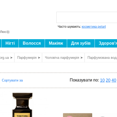
Часто шукають:
косметика pelart
Люсі))
Нігті
Волосся
Макіяж
Для зубів
Здоров'
org.ua ➤
Парфумерія ➤
Чоловіча парфумерія ➤
Парфумована вод
Показувати по:
10
20
40
Сортувати за