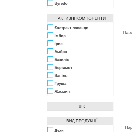
Byredo
Calvin Klein
АКТИВНІ КОМПОНЕНТИ
Carolina Herrera
Cartier
Єкстракт лаванди
Парф
Chanel
Імбир
Charriol
Ірис
Christian Dior
Амбра
Comme Des Garcons
Базилік
Creed
Бергамот
Davidoff
Ваніль
Designer Shaik
Груша
Dolce & Gabbana
Жасмин
Donna Karan
Кедр
ВІК
Dsquared2
Мускус
Emper
Папайя
ВИД ПРОДУКЦІЇ
Emporium
Пачулі
Пар
Духи
Franck Olivier
Рожевий перець