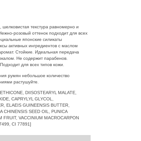
, шелковистая текстура равномерно и
Нежно-розовый оттенок подходит для всех
пециальные японские силикаты
ксы активных ингредиентов с маслом
аромат. Стойкие. Идеальная передача
еркалом. Не содержит парабенов.
Подходит для всех типов кожи.
ения румян небольшое количество
ниями растушуйте.
METHICONE, DIISOSTEARYL MALATE,
IDE, CAPRYLYL GLYCOL,
, ELAEIS GUINEENSIS BUTTER,
 CHINENSIS SEED OIL, PUNICA
UM FRUIT, VACCINIUM MACROCARPON
77499, CI 77891]