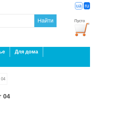
ua
ru
Найти
Пусто
ье
Для дома
 04
r 04