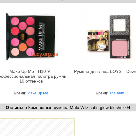
Make Up Me - H10-9 -
Румяна для лица BOYS – Dow
рофессиональная палитра румян
10 оттенков
Бренд:
Make Up Me
Бренд:
TheBalm
Отзывы
о Компактные румяна Malu Wilz satin glow blusher 04