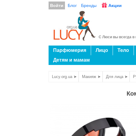
Войти
Блог
Бренды
Акции
С Люси вы всегда в 
Парфюмерия
Лицо
Тело
Детям и мамам
Lucy.org.ua ➤
Макияж ➤
Для лица ➤
Р
Ком