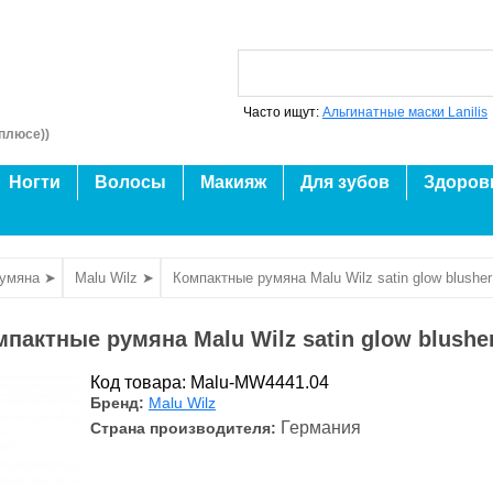
Часто ищут:
Альгинатные маски Lanilis
плюсе))
Ногти
Волосы
Макияж
Для зубов
Здоров
умяна ➤
Malu Wilz ➤
Компактные румяна Malu Wilz satin glow blusher
пактные румяна Malu Wilz satin glow blushe
Код товара: Malu-MW4441.04
Бренд:
Malu Wilz
Германия
Страна производителя: