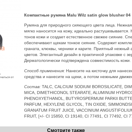
Компактные румяна Malu Wilz satin glow blusher 04
Румяна для природного сияющего цвета лица. Нежная
мягко наносится на кожу, идеально растушевывается. 
тонов кожи и создает естественное свежее сияние. С
обеспечивают щекам тонкое сияние. Содержит компле
граната, клюквы, черники и карите. Приятный нежный 
цветов. Элегантный дизайн в практичной упаковке с з
Дерматологически подтверждена совместимость кожи. 
Способ применения:
Нанесите на кисточку для нанес
з
средства и нанесите на щеки, а потом нежными движе
чаться от
Состав:
TALC, CALCIUM SODIUM BOROSILICATE, DI
MICA, DIMETHICONOL STEARATE, ALUMINUM HYDROX
PHENOXYETHANOL, BUTYROSPERMUM PARKII BUTTER
PARFUM, HEXYLENE GLYCOL, TIN OXIDE, SIMMONDSIA
GRANATUM FRUIT JUICE, VACCINIUM ANGUSTIFOLI
FRUIT, [+/- CI 15850, CI 19140, CI 77491, CI 77492, CI 
Смотрите также