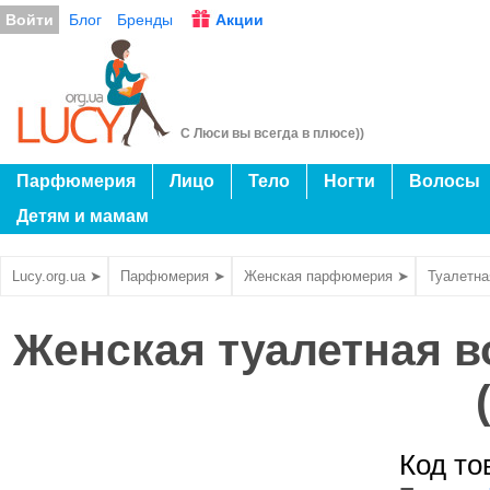
Войти
Блог
Бренды
Акции
С Люси вы всегда в плюсе))
Парфюмерия
Лицо
Тело
Ногти
Волосы
Детям и мамам
Lucy.org.ua ➤
Парфюмерия ➤
Женская парфюмерия ➤
Туалетна
Женская туалетная 
Код то