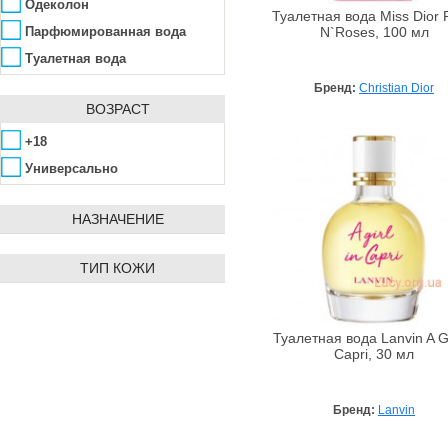
Charriol
Роза
Одеколон
Туалетная вода Miss Dior 
Chevignon
Сандал
Парфюмированная вода
N`Roses, 100 мл
Chloe
Тонка бобы
Туалетная вода
Christian Dior
Фрезия
Бренд:
Christian Dior
Corania Perfumes
ВОЗРАСТ
Чай
Davidoff
Экстракты масел
+18
Delta Parfum
Универсально
Diesel
Diptique
НАЗНАЧЕНИЕ
Dolce & Gabbana
ТИП КОЖИ
Donna Karan
Elie Saab
Elizabeth Arden
Туалетная вода Lanvin A Gi
Emanuel Ungaro
Capri, 30 мл
Emper
Escada
Бренд:
Lanvin
Fendi