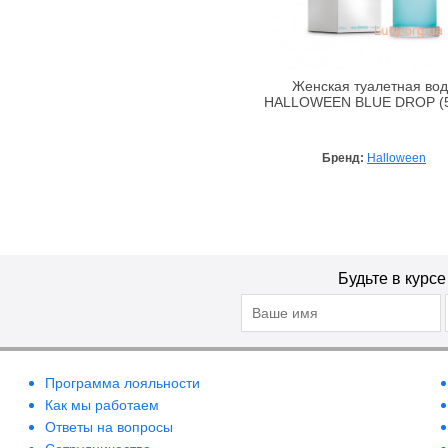
Jimmy Choo
John Galliano
John Richmond
Женская туалетная во
HALLOWEEN BLUE DROP (5
Juicy Couture
Juvena
Kenzo
Бренд:
Halloween
La Perla
La Rive
Lacoste
Lancome
Будьте в курс
Lanvin
Lazell
Loewe
Lolita Lempicka
Программа лояльности
Lotus Valley
Как мы работаем
Ответы на вопросы
Luciano Soprani