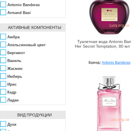
Antonio Banderas
Armand Basi
Azzaro
АКТИВНЫЕ КОМПОНЕНТЫ
Benetton
Blumarine
Амбра
Туалетная вода Antonio Ba
Britney Spears
Апельсиновый цвет
Her Secret Temptation, 80 мл
Brocard
Бергамот
Bruno Banani
Ваниль
Бренд:
Antonio Banderas
Burberry
Жасмин
Bvlgari
Имбирь
Cacharel
Ирис
Cafe-Cafe
Кедр
Calvin Klein
Ладан
Carolina Herrera
Мускус
ВИД ПРОДУКЦИИ
Cartier
Нероли
Chanel
Пачули
Духи