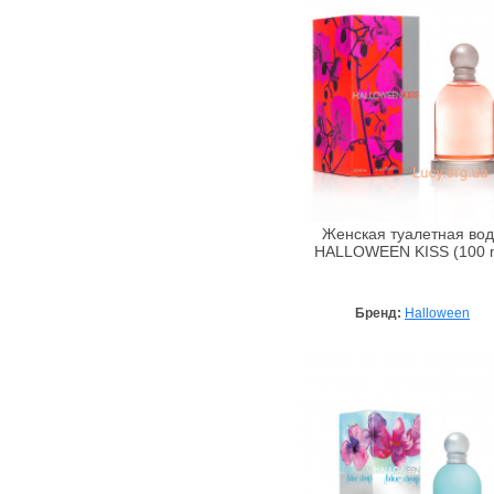
Franck Olivier
French Impression
FTI
Gama Parfums
Gian Marco Venturi
Gianfranco Ferre
Giorgio Armani
Givenchy
Женская туалетная во
Gucci
HALLOWEEN KISS (100 m
Guerlain
Halloween
Бренд:
Halloween
Hermes
Hugo Boss
Iceberg
Issey Miyake
Jean Couturier
Jeanne Arthes