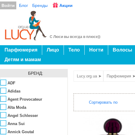
Войти
Блог
Бренды
Акции
С Люси вы всегда в плюсе))
Парфюмерия
Лицо
Тело
Ногти
Волосы
Детям и мамам
БРЕНД:
Lucy.org.ua ➤
Парфюмерия 
ADF
Adidas
Agent Provocateur
Сортировать по
Alta Moda
Angel Schlesser
Anna Sui
Annick Goutal