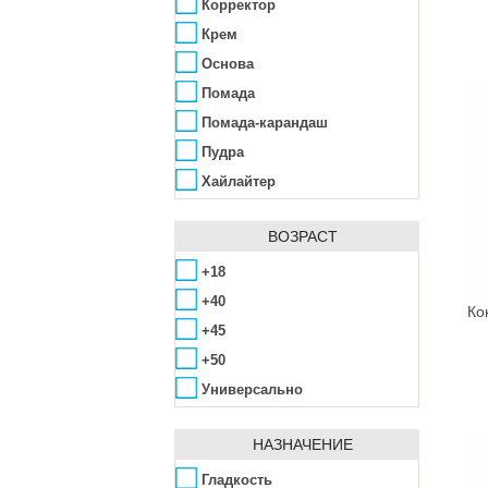
L.A. Girl Cosmetics
Корректор
La Prairie
Крем
Lumene
Основа
L’Oréal
Помада
Maike
Помада-карандаш
Make Up Me
Пудра
Makeup Revolution
Хайлайтер
Malu Wilz
Max Factor
ВОЗРАСТ
Maybelline
+18
Mesoestetic
+40
Ко
Milani
+45
Missha
+50
Nouba
Универсально
NYX
Pretty
НАЗНАЧЕНИЕ
Pupa
Гладкость