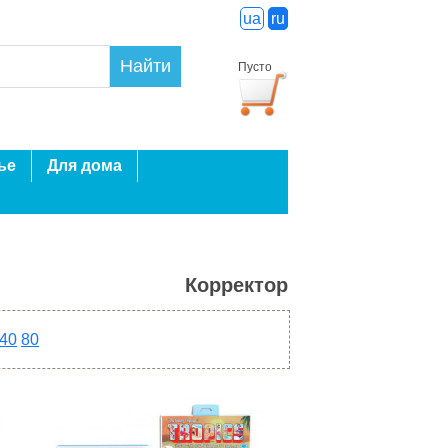
ua
ru
Найти
Пусто
ье
Для дома
Корректор
40
80