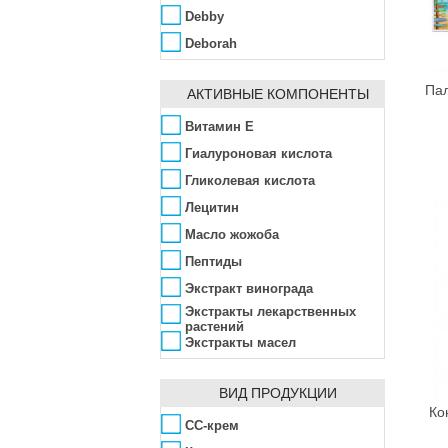
Debby
Deborah
Dermalogica
Пал
АКТИВНЫЕ КОМПОНЕНТЫ
Dr. Kadir
E.L.F.
Витамин Е
Elizavecca
Гиалуроновая кислота
Etude House
Гликолевая кислота
FreshMinerals
Лецитин
Givenchy
Масло жожоба
Green People
Пептиды
Guerlain
Экстракт винограда
Экстракты лекарственных
Helena Rubinstein
растений
Holika Holika
Экстракты масел
Innisfree
ВИД ПРОДУКЦИИ
ISEHAN
Ко
Jeu'Demeure
CC-крем