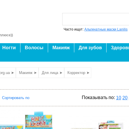
Часто ищут:
Альгинатные маски Lanilis
плюсе))
Ногти
Волосы
Макияж
Для зубов
Здоров
org.ua ➤
Макияж ➤
Для лица ➤
Корректор ➤
Показывать по:
10
20
Сортировать по