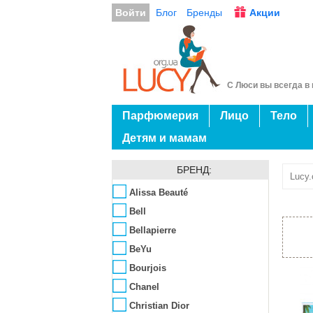
Войти
Блог
Бренды
Акции
С Люси вы всегда в 
Парфюмерия
Лицо
Тело
Детям и мамам
БРЕНД:
Lucy.
Alissa Beauté
Bell
Bellapierre
BeYu
Bourjois
Chanel
Christian Dior