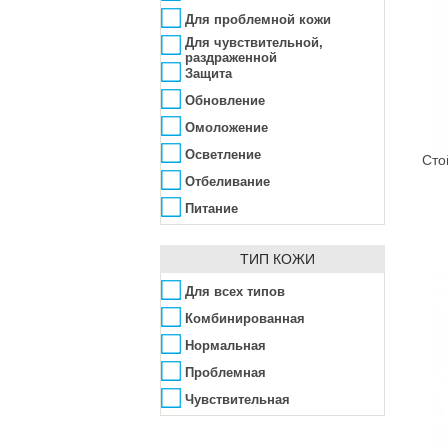
Rimmel
Для проблемной кожи
Shiseido
Для чувствительной,
раздраженной
SkinFood
Защита
Sleek MakeUP
Обновление
Terre d'Oc
Омоложение
TheBalm
Осветление
Сто
Tony Moly
Отбеливание
Vipera
Питание
Vivienne Sabo
Противовоспалительное
Yves Saint Laurent
ТИП КОЖИ
Разглаживание морщин
Zuii Organic
Регенерация
Для всех типов
Сияние
Комбинированная
Смягчение
Нормальная
Увлажнение
Проблемная
Уменьшение мимических
Чувствительная
морщин