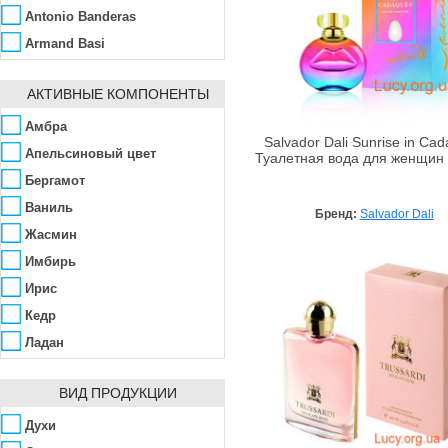
Antonio Banderas
Armand Basi
Azzaro
АКТИВНЫЕ КОМПОНЕНТЫ
Benetton
Blumarine
Амбра
Salvador Dali Sunrise in Ca
Britney Spears
Апельсиновый цвет
Туалетная вода для женщин
Brocard
Бергамот
Bruno Banani
Ваниль
Бренд:
Salvador Dali
Burberry
Жасмин
Bvlgari
Имбирь
Cacharel
Ирис
Cafe-Cafe
Кедр
Calvin Klein
Ладан
Carolina Herrera
Мускус
ВИД ПРОДУКЦИИ
Cartier
Нероли
Chanel
Пачули
Духи