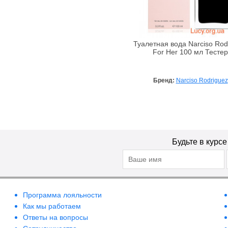
Jimmy Choo
John Galliano
John Richmond
Туалетная вода Narciso Rod
For Her 100 мл Тестер
Juicy Couture
Juvena
Kenzo
Бренд:
Narciso Rodriguez
La Perla
La Rive
Lacoste
Lancome
Будьте в курс
Lanvin
Lazell
Loewe
Lolita Lempicka
Программа лояльности
Lotus Valley
Как мы работаем
Ответы на вопросы
Luciano Soprani