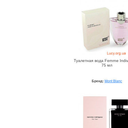
Franck Olivier
French Impression
FTI
Gama Parfums
Gian Marco Venturi
Gianfranco Ferre
Giorgio Armani
Givenchy
Туалетная вода Femme Indivi
Gucci
75 мл
Guerlain
Halloween
Бренд:
Mont Blanc
Hermes
Hugo Boss
Iceberg
Issey Miyake
Jean Couturier
Jeanne Arthes