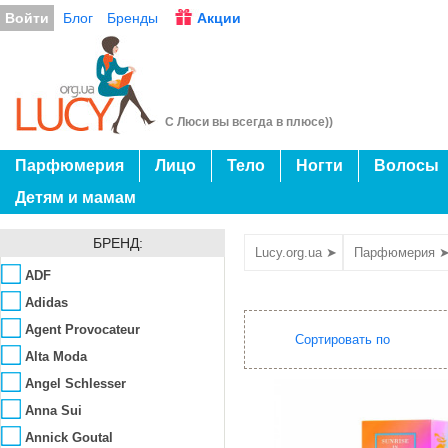
Войти
Блог
Бренды
Акции
С Люси вы всегда в плюсе))
Парфюмерия
Лицо
Тело
Ногти
Волосы
Детям и мамам
БРЕНД:
Lucy.org.ua ➤
Парфюмерия 
ADF
Adidas
Agent Provocateur
Сортировать по
Alta Moda
Angel Schlesser
Anna Sui
Annick Goutal