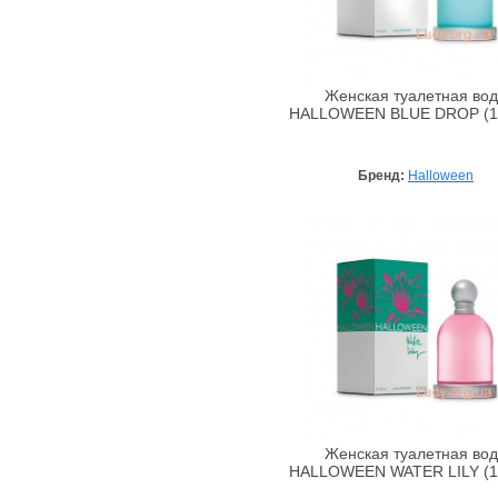
Jimmy Choo
John Galliano
John Richmond
Женская туалетная во
HALLOWEEN BLUE DROP (10
Juicy Couture
Juvena
Kenzo
Бренд:
Halloween
La Perla
La Rive
Lacoste
Lancome
Lanvin
Lazell
Loewe
Lolita Lempicka
Lotus Valley
Женская туалетная во
HALLOWEEN WATER LILY (1
Luciano Soprani