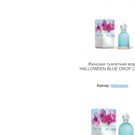
Franck Olivier
French Impression
FTI
Gama Parfums
Gian Marco Venturi
Gianfranco Ferre
Giorgio Armani
Givenchy
Женская туалетная во
Gucci
HALLOWEEN BLUE DROP (3
Guerlain
Halloween
Бренд:
Halloween
Hermes
Hugo Boss
Iceberg
Issey Miyake
Jean Couturier
Jeanne Arthes