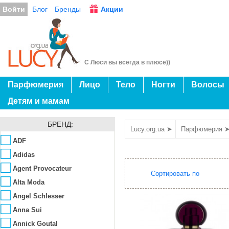
Войти
Блог
Бренды
Акции
С Люси вы всегда в плюсе))
Парфюмерия
Лицо
Тело
Ногти
Волосы
Детям и мамам
БРЕНД:
Lucy.org.ua ➤
Парфюмерия 
ADF
Adidas
Agent Provocateur
Сортировать по
Alta Moda
Angel Schlesser
Anna Sui
Annick Goutal