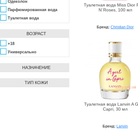
Charriol
Роза
Одеколон
Туалетная вода Miss Dior 
Chevignon
Сандал
Парфюмированная вода
N`Roses, 100 мл
Chloe
Тонка бобы
Туалетная вода
Christian Dior
Фрезия
Бренд:
Christian Dior
Corania Perfumes
ВОЗРАСТ
Чай
Davidoff
Экстракты масел
+18
Delta Parfum
Универсально
Diesel
Diptique
НАЗНАЧЕНИЕ
Dolce & Gabbana
ТИП КОЖИ
Donna Karan
Elie Saab
Elizabeth Arden
Туалетная вода Lanvin A Gi
Emanuel Ungaro
Capri, 30 мл
Emper
Escada
Бренд:
Lanvin
Fendi