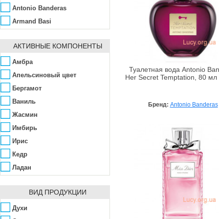
Antonio Banderas
Armand Basi
Azzaro
АКТИВНЫЕ КОМПОНЕНТЫ
Benetton
Blumarine
Амбра
Туалетная вода Antonio Ba
Britney Spears
Апельсиновый цвет
Her Secret Temptation, 80 мл
Brocard
Бергамот
Bruno Banani
Ваниль
Бренд:
Antonio Banderas
Burberry
Жасмин
Bvlgari
Имбирь
Cacharel
Ирис
Cafe-Cafe
Кедр
Calvin Klein
Ладан
Carolina Herrera
Мускус
ВИД ПРОДУКЦИИ
Cartier
Нероли
Chanel
Пачули
Духи