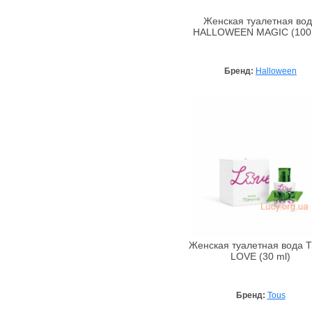
Tom Ford
Tommy Hilfiger
Женская туалетная во
HALLOWEEN MAGIC (100 
Tous
Trussardi
Бренд:
Halloween
Valentino
Van Cleef & Arpels
Vera Wang
Versace
Via Paris
Viktor & Rolf
Women`Secret
Yohji Yamamoto
York Perfume
Yves Saint Laurent
Женская туалетная вода 
LOVE (30 ml)
Бренд:
Tous