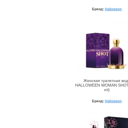
Mandarina Duck
Бренд:
Halloween
Marbert
Marc Jacobs
MB Parfums
Mercedes-Benz
Mexx
Mont Blanc
Moschino
Naomi Campbell‎
Narciso Rodriguez
Nina Ricci
Женская туалетная во
HALLOWEEN WOMAN SHOT
Nino Cerruti
ml)
Paco Rabanne
Бренд:
Halloween
Parfums Parour
Parisian
Penhaligon's
Prada