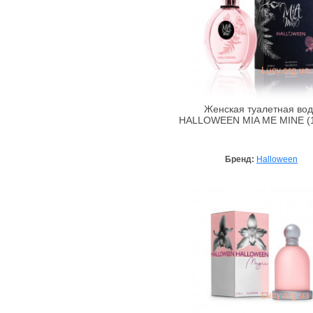
Prive Parfums
Rampage
Repetto
Roberto Cavalli
Roberto Verino
S. T. Dupont
Женская туалетная во
HALLOWEEN MIA ME MINE (1
Salvador Dali
Salvatore Ferragamo
Бренд:
Halloween
Sergio Tacchini
Shakira
Shirley May
Shiseido
Sisley
Swarovski
Ted Lapidus
Thierry Mugler