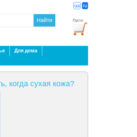
ua
ru
Найти
Пусто
ье
Для дома
ь, когда сухая кожа?